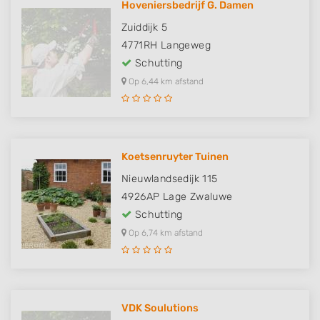
Hoveniersbedrijf G. Damen
Zuiddijk 5
4771RH
Langeweg
Schutting
Op 6,44 km afstand
Koetsenruyter Tuinen
Nieuwlandsedijk 115
4926AP
Lage Zwaluwe
Schutting
Op 6,74 km afstand
VDK Soulutions