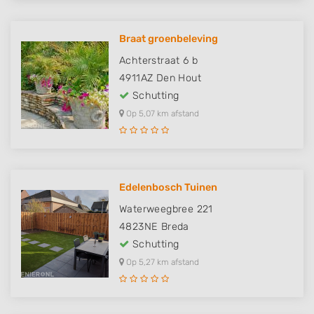
Braat groenbeleving
Achterstraat 6 b
4911AZ
Den Hout
Schutting
Op 5,07 km afstand
Edelenbosch Tuinen
Waterweegbree 221
4823NE
Breda
Schutting
Op 5,27 km afstand