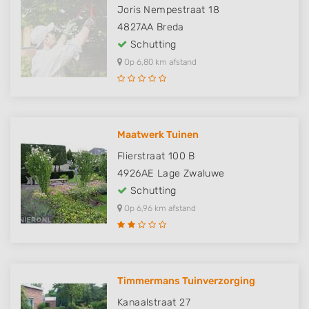
Joris Nempestraat 18
4827AA
Breda
Schutting
Op 6,80 km afstand
Maatwerk Tuinen
Flierstraat 100 B
4926AE
Lage Zwaluwe
Schutting
Op 6,96 km afstand
Timmermans Tuinverzorging
Kanaalstraat 27