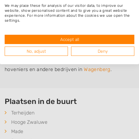
Schutting laten plaatsen
We may place these for analysis of our visitor data, to improve our
website, show personalised content and to give you a great website
Wilt u een nieuwe schutting laten plaatsen door een
experience. For more information about the cookies we use open the
vakman? Zoek dan in het overzicht hieronder naar een
settings.
hovenier of ander bedrijf in de omgeving van
Wagenberg en informeer naar de mogelijkheden.
Accept all
No, adjust
Deny
Bent u op zoek naar iets anders dan een
schutting
?
Neem dan eens een kijkje op het overzicht van
hoveniers en andere bedrijven in
Wagenberg
.
Plaatsen in de buurt
Terheijden
Hooge Zwaluwe
Made