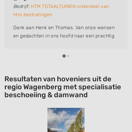
Bedrijf:
HTM TOTAALTUINEN onderdeel van
htm bestratingen
Dank aan Henk en Thomas. Van onze wensen
en gedachten in ons hoofd naar een prachtig
ontwerp (Thomas) op papier naar een
schitterende tuin. Vader en zoon zijn harde
werkers. Denken mee, plotselinge
veranderingen in de tuin, allemaal geen
probleem. Door het slechte, natte weer en nog
Resultaten van hoveniers uit de
wat meer tegenslagen heeft de aanleg langer
regio Wagenberg met specialisatie
beschoeiing & damwand
geduurd dan gepland, maar dat kan gebeuren.
Wij maken daar niet zo'n probleem van. De
mannen zijn eerlijke harde werkers. Henk en
Thomas, Dank jullie wel voor onze droomtuin.
Sylvia en Ingrid.