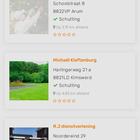
Schoolstraat 8
8822VP
Arum
Schutting
Op 3,19 km afstand
Michaël Kieftenburg
Harlingerweg 21 a
8821LD
Kimswerd
Schutting
Op 4,83 km afstand
R.J dienstverlening
Noordereind 29