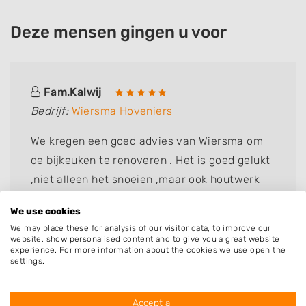
Deze mensen gingen u voor
Fam.Kalwij
Bedrijf:
Wiersma Hoveniers
We kregen een goed advies van Wiersma om
de bijkeuken te renoveren . Het is goed gelukt
,niet alleen het snoeien ,maar ook houtwerk
vervangen .fam Kalwij dik tevreden
We use cookies
We may place these for analysis of our visitor data, to improve our
website, show personalised content and to give you a great website
experience. For more information about the cookies we use open the
settings.
Resultaten van hoveniers uit de
regio Witmarsum met specialisatie
Accept all