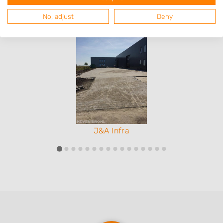
beschoeiing & damwand
No, adjust
Deny
J&A Infra