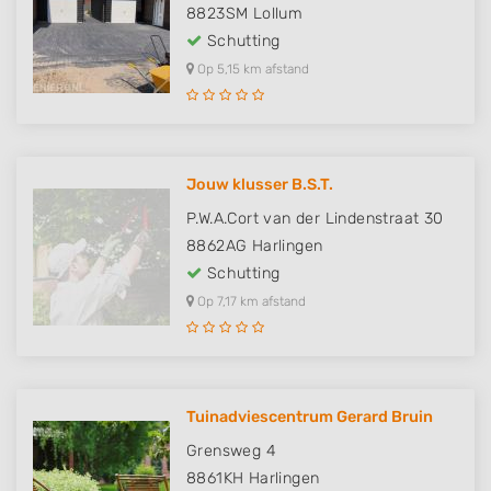
8823SM
Lollum
Schutting
Op 5,15 km afstand
Jouw klusser B.S.T.
P.W.A.Cort van der Lindenstraat 30
8862AG
Harlingen
Schutting
Op 7,17 km afstand
Tuinadviescentrum Gerard Bruin
Grensweg 4
8861KH
Harlingen