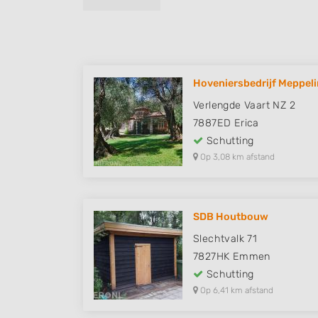
Hoveniersbedrijf Meppel
Verlengde Vaart NZ 2
7887ED
Erica
Schutting
Op 3,08 km afstand
SDB Houtbouw
Slechtvalk 71
7827HK
Emmen
Schutting
Op 6,41 km afstand