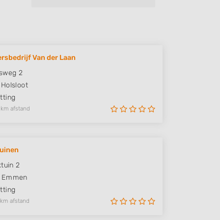
rsbedrijf Van der Laan
sweg 2
Holsloot
ting
 km afstand
uinen
ktuin 2
Emmen
ting
 km afstand