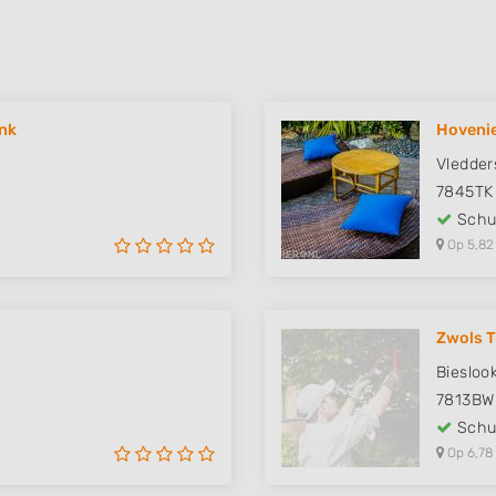
ink
Hovenie
Vledder
7845TK
Schut
Op 5,82
Zwols T
Biesloo
7813BW
Schut
Op 6,78