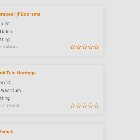
rsbedrijf Boorsma
jk 51
Dalen
ting
 km afstand
nk Tuin Montage
en 20
Wachtum
ting
 km afstand
Gemak