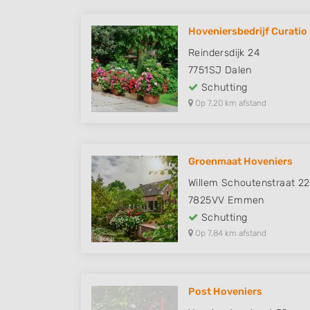
Hoveniersbedrijf Curatio
Reindersdijk 24
7751SJ
Dalen
Schutting
Op 7,20 km afstand
Groenmaat Hoveniers
Willem Schoutenstraat 22
7825VV
Emmen
Schutting
Op 7,84 km afstand
Post Hoveniers