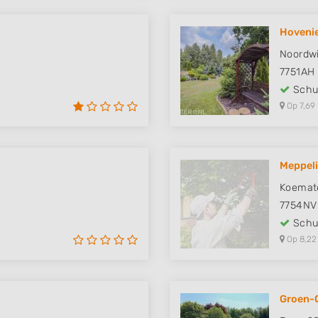
Hovenie
Noordwi
7751AH
Schut
Op 7,69
Meppeli
Koemat
7754NV
Schut
Op 8,22
Groen-