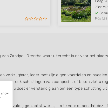
Boeg 2
7891MR
Schut
Op 9,38
 van Zandpol, Drenthe waar u terecht kunt voor het plaat
gen verkrijgbaar, ieder met zijn eigen voordelen en nadelen
g, maar ook schuttingen van composiet of beton ziet u reg
uin, dus u doet er verstandig aan om een type schutting uit
e, show
e
ing zorgvuldig geplaatst wordt, om te voorkomen dat deze 