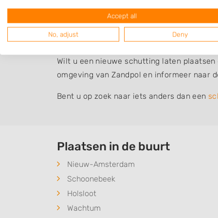
verzakt. Als u zelf niet zo handig bent, do
Accept all
goed gebeurt en u nog lang plezier hebt v
No, adjust
Deny
Schutting laten plaatsen
Wilt u een nieuwe schutting laten plaatsen
omgeving van Zandpol en informeer naar d
Bent u op zoek naar iets anders dan een
sc
Plaatsen in de buurt
Nieuw-Amsterdam
Schoonebeek
Holsloot
Wachtum