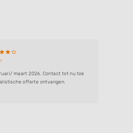
Tiny 
er
Bedrijf:
H
ruari/ maart 2026. Contact tot nu toe
Wat een 
alistische offerte ontvangen.
netjes e
uit, com