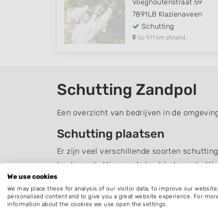
Voeghoutenstraat 59
7891LB
Klazienaveen
Schutting
Op 9,11 km afstand
Schutting Zandpol
Een overzicht van bedrijven in de omgeving
Schutting plaatsen
Er zijn veel verschillende soorten schuttin
houten schutting en de hout beton schuttin
We use cookies
invloed op de sfeer en uitstraling van uw t
We may place these for analysis of our visitor data, to improve our websit
past.
personalised content and to give you a great website experience. For mor
information about the cookies we use open the settings.
Daarnaast is het belangrijk dat een schutt