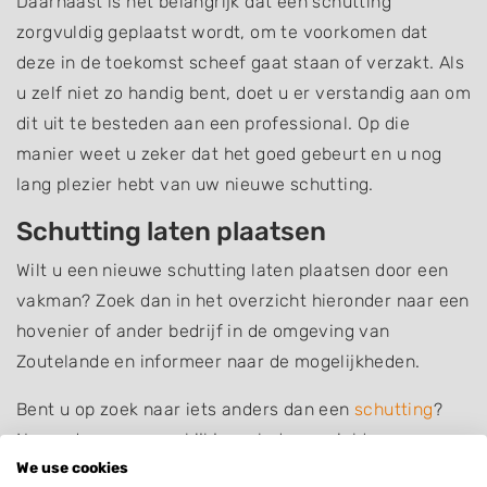
Daarnaast is het belangrijk dat een schutting
zorgvuldig geplaatst wordt, om te voorkomen dat
deze in de toekomst scheef gaat staan of verzakt. Als
u zelf niet zo handig bent, doet u er verstandig aan om
dit uit te besteden aan een professional. Op die
manier weet u zeker dat het goed gebeurt en u nog
lang plezier hebt van uw nieuwe schutting.
Schutting laten plaatsen
Wilt u een nieuwe schutting laten plaatsen door een
vakman? Zoek dan in het overzicht hieronder naar een
hovenier of ander bedrijf in de omgeving van
Zoutelande en informeer naar de mogelijkheden.
Bent u op zoek naar iets anders dan een
schutting
?
Neem dan eens een kijkje op het overzicht van
We use cookies
hoveniers en andere bedrijven in
Zoutelande
.