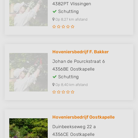
4382PT
Vlissingen
Schutting
Op 8,27 km afstand
Hoveniersbedrijf F. Bakker
Johan de Pourckstraat 6
4356BE
Oostkapelle
Schutting
Op 8,40 km afstand
Hoveniersbedrijf Oostkapelle
Duinbeekseweg 22 a
4356CE
Oostkapelle