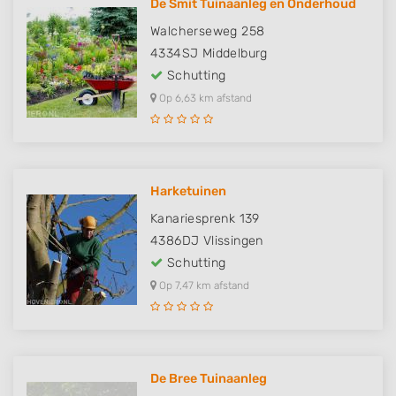
De Smit Tuinaanleg en Onderhoud
Walcherseweg 258
4334SJ
Middelburg
Schutting
Op 6,63 km afstand
Harketuinen
Kanariesprenk 139
4386DJ
Vlissingen
Schutting
Op 7,47 km afstand
De Bree Tuinaanleg