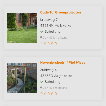
Oude Tol Groenprojecten
Kruisweg 7
4365NM
Meliskerke
Schutting
Op 4,42 km afstand
Hoveniersbedrijf Piet Wisse
Zuidweg 4
4363SG
Aagtekerke
Schutting
Op 4,47 km afstand