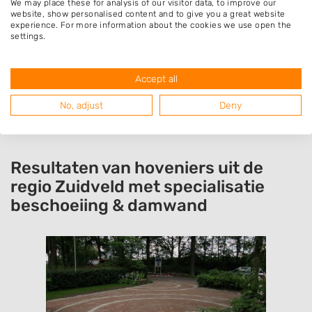
We may place these for analysis of our visitor data, to improve our
website, show personalised content and to give you a great website
experience. For more information about the cookies we use open the
Klus is gepland voor februari/ maart 2026.
settings.
Contact tot nu toe prettig verlopen. Heb
realistische offerte ontvangen.
Accept all
No, adjust
Deny
Resultaten van hoveniers uit de
regio Zuidveld met specialisatie
beschoeiing & damwand