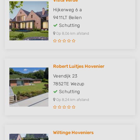
Vista Verde
Hijkerweg 6 a
9411LT
Beilen
Schutting
Op 8,06 km afstand
Robert Luitjes Hovenier
Veendijk 23
7852TE
Wezup
Schutting
Op 8,24 km afstand
Wiltinge Hoveniers