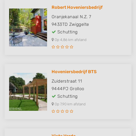
Robert Hoveniersbedrijf
Oranjekanaal N.Z. 7
9433TD
Zwiggelte
Schutting
Op 4,86 km afstand
Hoveniersbedrijf BTS
Zuiderstraat 11
9444PJ
Grolloo
Schutting
Op 7,90 km afstand