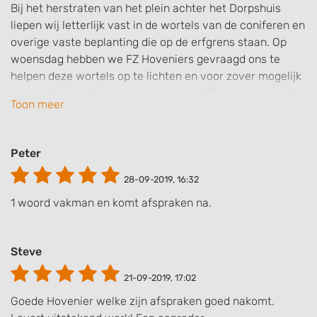
Bij het herstraten van het plein achter het Dorpshuis
liepen wij letterlijk vast in de wortels van de coniferen en
overige vaste beplanting die op de erfgrens staan. Op
woensdag hebben we FZ Hoveniers gevraagd ons te
helpen deze wortels op te lichten en voor zover mogelijk
te verwijderen. Twee dagen later kon FZ Hoveniers al tijd
Toon meer
vrij maken om deze werkzaamheden uit te voeren zodat
wij zonder vertraging door konden gaan met het
uitvoeren van de bestratingswerkzaamheden. FZ
Peter
Hoveniers heeft de klus perfect voor ons geklaard. We
waren hier erg blij mee en erg tevreden over de wijze
28-09-2019, 16:32
waarop de werkzaamheden zijn uitgevoerd en de
1 woord vakman en komt afspraken na.
communicatie hierover. We bevelen FZ Hoveniers dan ok
graag van harte bij u aan voor het uitvoeren van uw tuin-
of bestratingswerkzaamheden. Afspraak is afspraak.
Steve
Bijzonder flexibel en ze verstaan hun vak!
21-09-2019, 17:02
Goede Hovenier welke zijn afspraken goed nakomt.