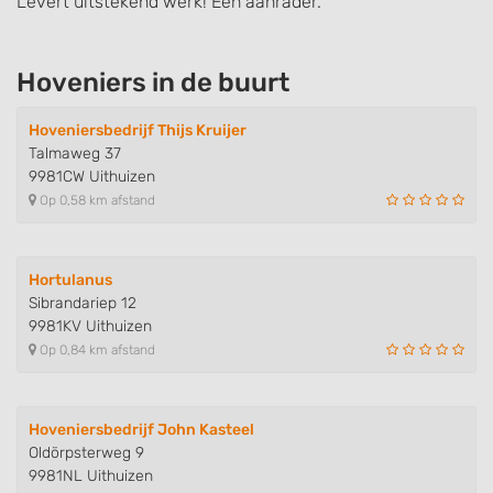
Levert uitstekend werk! Een aanrader.
Hoveniers in de buurt
Hoveniersbedrijf Thijs Kruijer
Talmaweg 37
9981CW Uithuizen
Op 0,58 km afstand
Hortulanus
Sibrandariep 12
9981KV Uithuizen
Op 0,84 km afstand
Hoveniersbedrijf John Kasteel
Oldörpsterweg 9
9981NL Uithuizen