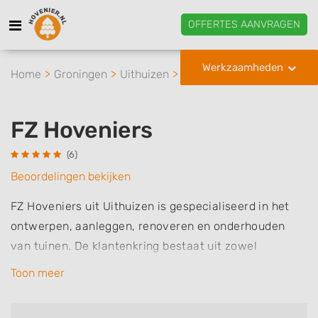
OFFERTES AANVRAGEN
Werkzaamheden
Home
Groningen
Uithuizen
FZ Hoveniers
FZ Hoveniers
(6)
Beoordelingen bekijken
FZ Hoveniers uit Uithuizen is gespecialiseerd in het
ontwerpen, aanleggen, renoveren en onderhouden
van tuinen. De klantenkring bestaat uit zowel
particulieren als bedrijven en het werkgebied beslaat
Toon meer
de provincies Groningen, Friesland en Drenthe. Enkele
voorbeelden van werkzaamheden die FZ Hoveniers