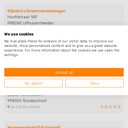
Dijkstra's Groenvoorzieningen
Hoofdstraat 189
9982AE Uithuizermeeden
Op 4,13 km afstand
We use cookies
We may place these for analysis of our visitor data, to improve our
website, show personalised content and to give you a great website
De Levensboom
experience. For more information about the cookies we use open the
settings.
Jacob Tilbusscherweg 17
9998XB Rottum
Op 5,93 km afstand
Accept all
No, adjust
Deny
Arbedo
Zuster Kortestraat 1
9983SV Roodeschool
Op 6,55 km afstand
Hoveniersbedrijf Krijgsheld