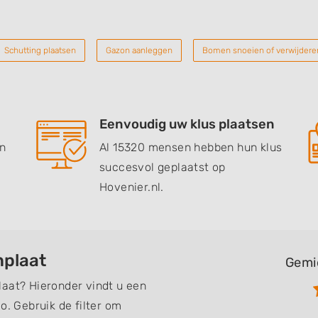
Schutting plaatsen
Gazon aanleggen
Bomen snoeien of verwijdere
Eenvoudig uw klus plaatsen
en
Al 15320 mensen hebben hun klus
succesvol geplaatst op
Hovenier.nl.
nplaat
Gemi
laat? Hieronder vindt u een
o. Gebruik de filter om