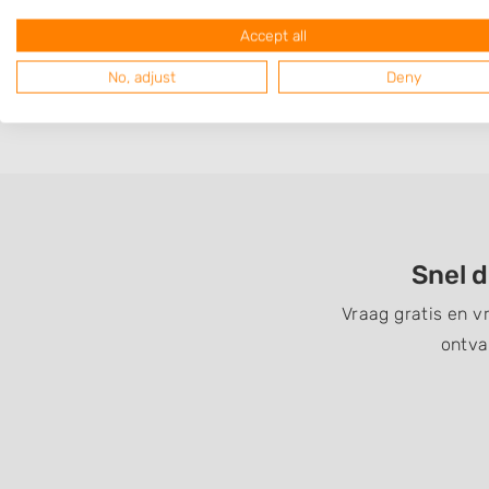
Op 3,53 km afstand
Accept all
No, adjust
Deny
Snel d
Vraag gratis en v
ontva