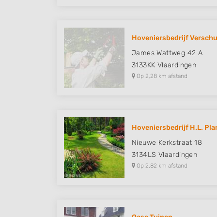
Hoveniersbedrijf Versch
James Wattweg 42 A
3133KK
Vlaardingen
Op 2,28 km afstand
Hoveniersbedrijf H.L. Pl
Nieuwe Kerkstraat 18
3134LS
Vlaardingen
Op 2,82 km afstand