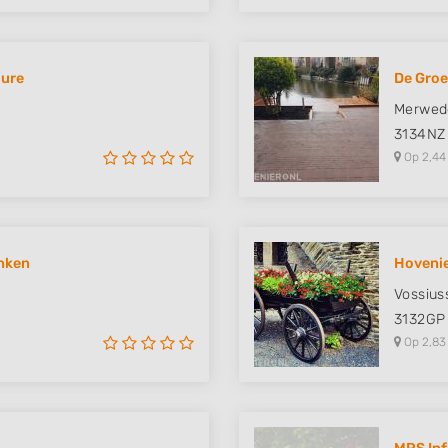
uure
De Groe
Merwed
3134NZ
Op 2,44
anken
Hovenie
Vossius
3132GP
Op 2,83