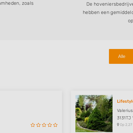
amheden, zoals
De hoveniersbedrijv
hebben een gemiddeld
op
Alle
Lifesty
Valeriu
3131TJ
Op 2,27