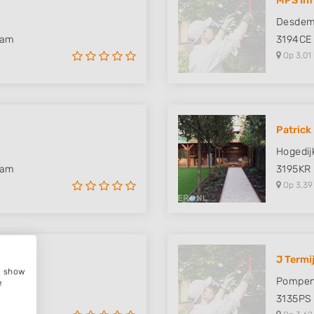
MPS Inf
Desdem
dam
3194CE
Op 3,01
Patrick
Hogedij
dam
3195KR
Op 3,39
J Termi
e, show
Pompen
e
3135PS