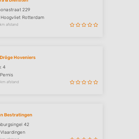
ra & Diensten
onastraat 229
Hoogvliet Rotterdam
 km afstand
 Dröge Hoveniers
k 4
Pernis
 km afstand
jn Bestratingen
burgsingel 42
Vlaardingen