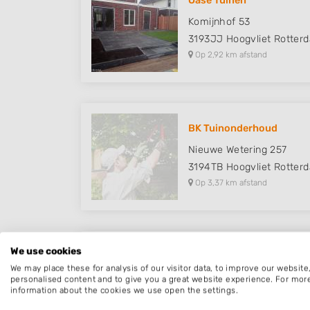
Oase Tuinen
Komijnhof 53
3193JJ
Hoogvliet Rotter
Op 2,92 km afstand
BK Tuinonderhoud
Nieuwe Wetering 257
3194TB
Hoogvliet Rotter
Op 3,37 km afstand
We use cookies
Renovi-Bestratingen B.V.
We may place these for analysis of our visitor data, to improve our websit
Dahliastraat 30
personalised content and to give you a great website experience. For mor
information about the cookies we use open the settings.
3202SL
Spijkenisse