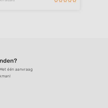
 km afstand
vinden?
. Met één aanvraag
akman!