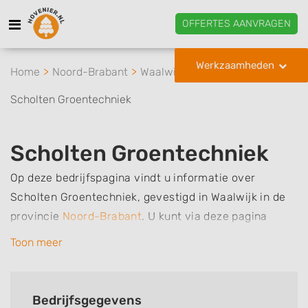
OFFERTES AANVRAGEN
Werkzaamheden
Home
Noord-Brabant
Waalwijk
Scholten Groentechniek
Scholten Groentechniek
Op deze bedrijfspagina vindt u informatie over
Scholten Groentechniek, gevestigd in Waalwijk in de
provincie
Noord-Brabant
.
U kunt via deze pagina
eenvoudig contact met het bedrijf opnemen door te
Toon meer
bellen of een bericht te sturen. Daarnaast vindt u een
overzicht van de werkzaamheden van dit bedrijf, zo
kunt u snel zien welke zaken Scholten Groentechniek
Bedrijfsgegevens