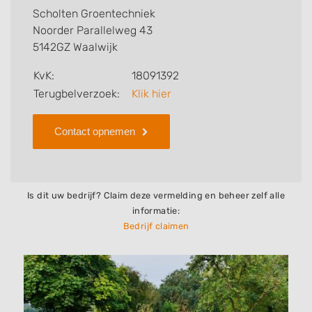
voor u kan verzorgen. Tenslotte kunt een beoordeling
Scholten Groentechniek
of review achterlaten als u al ervaring heeft met dit
Noorder Parallelweg 43
bedrijf.
5142GZ Waalwijk
Zoekt u een ander bedrijf? Bekijk dan andere
KvK:
18091392
hoveniers en bedrijven in
Terugbelverzoek:
Klik hier
Waalwijk
.
Contact opnemen
Is dit uw bedrijf? Claim deze vermelding en beheer zelf alle
informatie:
Bedrijf claimen