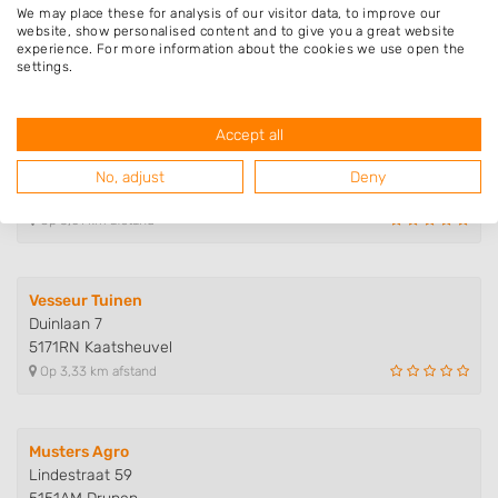
We may place these for analysis of our visitor data, to improve our
Oosteind 59
website, show personalised content and to give you a great website
5161MH Sprang-Capelle
experience. For more information about the cookies we use open the
settings.
Op 2,00 km afstand
Accept all
Hoveniersbedrijf Van Goch
van der Duinstraat 48
No, adjust
Deny
5161BR Sprang-Capelle
Op 3,01 km afstand
Vesseur Tuinen
Duinlaan 7
5171RN Kaatsheuvel
Op 3,33 km afstand
Musters Agro
Lindestraat 59