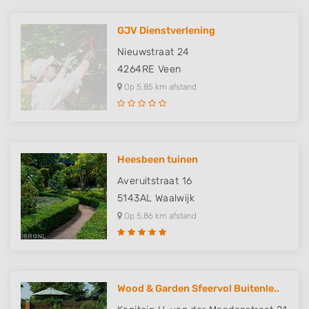
GJV Dienstverlening
Nieuwstraat 24
4264RE
Veen
Op 5,85 km afstand
Heesbeen tuinen
Averuitstraat 16
5143AL
Waalwijk
Op 5,86 km afstand
Wood & Garden Sfeervol Buitenle..