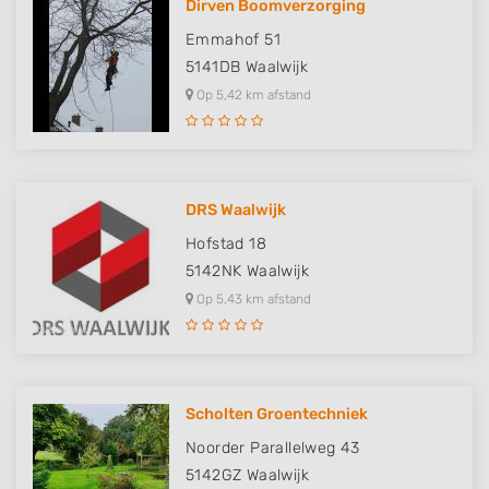
Dirven Boomverzorging
Emmahof 51
5141DB
Waalwijk
Op 5,42 km afstand
DRS Waalwijk
Hofstad 18
5142NK
Waalwijk
Op 5,43 km afstand
Scholten Groentechniek
Noorder Parallelweg 43
5142GZ
Waalwijk