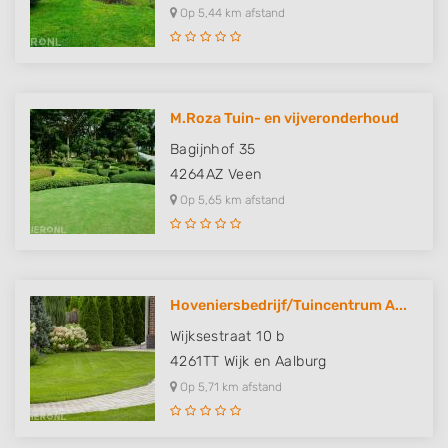
Op 5,44 km afstand
M.Roza Tuin- en vijveronderhoud
Bagijnhof 35
4264AZ
Veen
Op 5,65 km afstand
Hoveniersbedrijf/Tuincentrum A...
Wijksestraat 10 b
4261TT
Wijk en Aalburg
Op 5,71 km afstand