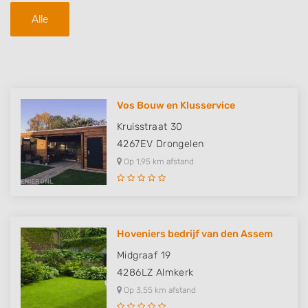
Alle
Vos Bouw en Klusservice
Kruisstraat 30
4267EV
Drongelen
Op 1,95 km afstand
Hoveniers bedrijf van den Assem
Midgraaf 19
4286LZ
Almkerk
Op 3,55 km afstand