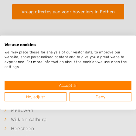
Vraag offertes aan voor hoveniers in Eethen
We use cookies
We may place these for analysis of our visitor data, to improve our
website, show personalised content and to give you a great website
Plaatsen in de buurt
experience. For more information about the cookies we use open the
settings.
Drongelen
Babyloniënbroek
Accept all
Genderen
No, adjust
Deny
Doeveren
Meeuwen
Wijk en Aalburg
Heesbeen