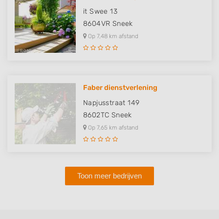
it Swee 13
8604VR
Sneek
Op 7,48 km afstand
Faber dienstverlening
Napjusstraat 149
8602TC
Sneek
Op 7,65 km afstand
Toon meer bedrijven