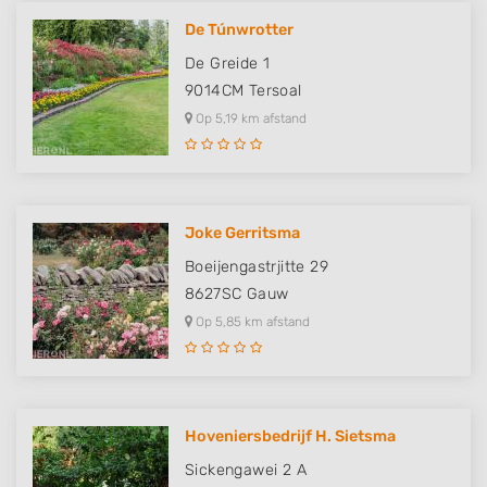
De Túnwrotter
De Greide 1
9014CM
Tersoal
Op 5,19 km afstand
Joke Gerritsma
Boeijengastrjitte 29
8627SC
Gauw
Op 5,85 km afstand
Hoveniersbedrijf H. Sietsma
Sickengawei 2 A