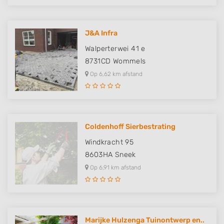
J&A Infra
Walperterwei 41 e
8731CD
Wommels
Op 6,62 km afstand
Coldenhoff Sierbestrating
Windkracht 95
8603HA
Sneek
Op 6,91 km afstand
Marijke Hulzenga Tuinontwerp en..