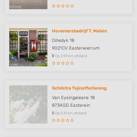
Hoveniersbedrijf T. Melein
Dilledyk 18
9021CV
Easterwierrum
Op 2,99 km afstand
Schilstra Tsjinstferliening
Van Eysingaleane 18
8734GD
Easterein
Op 5,10 km afstand