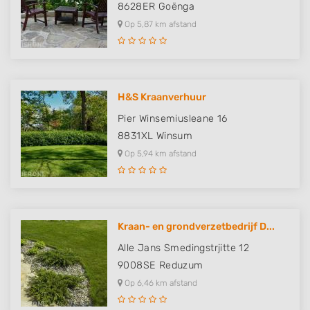
8628ER
Goënga
Op 5,87 km afstand
H&S Kraanverhuur
Pier Winsemiusleane 16
8831XL
Winsum
Op 5,94 km afstand
Kraan- en grondverzetbedrijf D...
Alle Jans Smedingstrjitte 12
9008SE
Reduzum
Op 6,46 km afstand