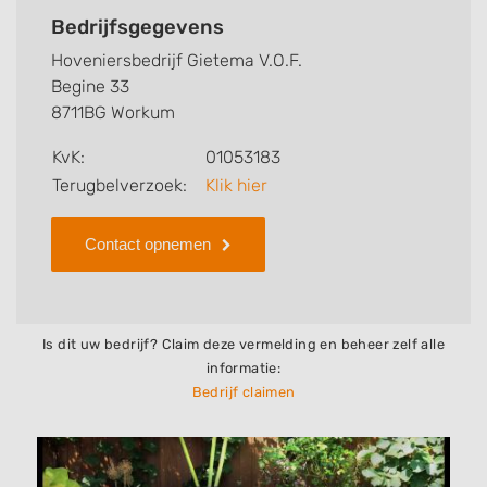
kunt u snel zien welke zaken Hoveniersbedrijf
Bedrijfsgegevens
Gietema V.O.F. voor u kan verzorgen. Tenslotte kunt
Hoveniersbedrijf Gietema V.O.F.
een beoordeling of review achterlaten als u al
Begine 33
ervaring heeft met dit bedrijf.
8711BG Workum
Zoekt u een ander bedrijf? Bekijk dan andere
KvK:
01053183
hoveniers en bedrijven in
Terugbelverzoek:
Klik hier
Workum
.
Contact opnemen
Is dit uw bedrijf? Claim deze vermelding en beheer zelf alle
informatie:
Bedrijf claimen