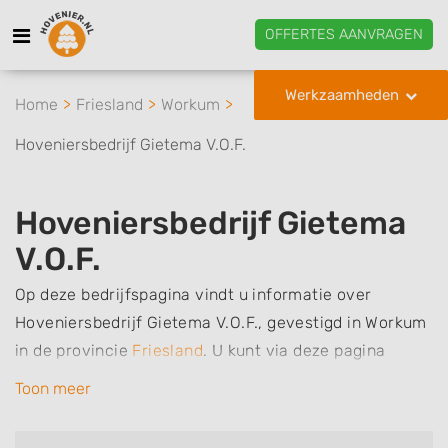
OFFERTES AANVRAGEN
Werkzaamheden
Home
Friesland
Workum
Hoveniersbedrijf Gietema V.O.F.
Hoveniersbedrijf Gietema
V.O.F.
Op deze bedrijfspagina vindt u informatie over
Hoveniersbedrijf Gietema V.O.F., gevestigd in Workum
in de provincie
Friesland
.
U kunt via deze pagina
eenvoudig contact met het bedrijf opnemen door te
Toon meer
bellen of een bericht te sturen. Daarnaast vindt u een
overzicht van de werkzaamheden van dit bedrijf, zo