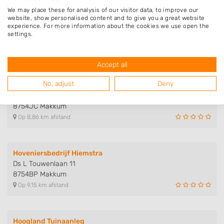
We may place these for analysis of our visitor data, to improve our
V&B bestrating en grondwerken
website, show personalised content and to give you a great website
experience. For more information about the cookies we use open the
Buorren 63
settings.
8581KD Elahuizen
Op 8,77 km afstand
Accept all
No, adjust
Deny
Hoveniersbedrijf B. Bosma
Hemmensweg 1
8754JC Makkum
Op 8,86 km afstand
Hoveniersbedrijf Hiemstra
Ds L Touwenlaan 11
8754BP Makkum
Op 9,15 km afstand
Hoogland Tuinaanleg