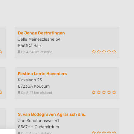
De Jonge Bestratingen
Jelle Meineszleane 54
8561CZ Balk
Op 4,54 km afstand
Festina Lente Hoveniers
Klokslach 23
8723GA Koudum
Op 5,27 km afstand
S. van Bodegraven Agrarisch die..
Jan Schotanuswei 61
8567HH Oudemirdum
Op 5,45 km afstand