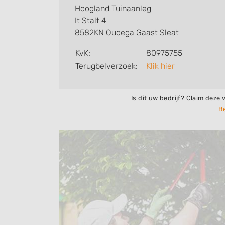
Hoogland Tuinaanleg
It Stalt 4
8582KN Oudega Gaast Sleat
KvK:
80975755
Terugbelverzoek:
Klik hier
Is dit uw bedrijf? Claim deze 
Be