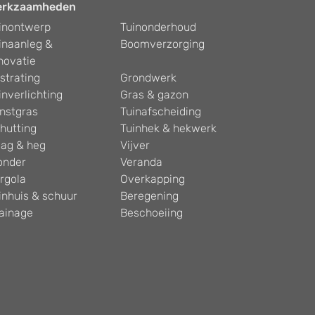
erkzaamheden
inontwerp
Tuinonderhoud
inaanleg &
Boomverzorging
novatie
strating
Grondwerk
inverlichting
Gras & gazon
nstgras
Tuinafscheiding
hutting
Tuinhek & hekwerk
ag & heg
Vijver
onder
Veranda
rgola
Overkapping
inhuis & schuur
Beregening
ainage
Beschoeiing