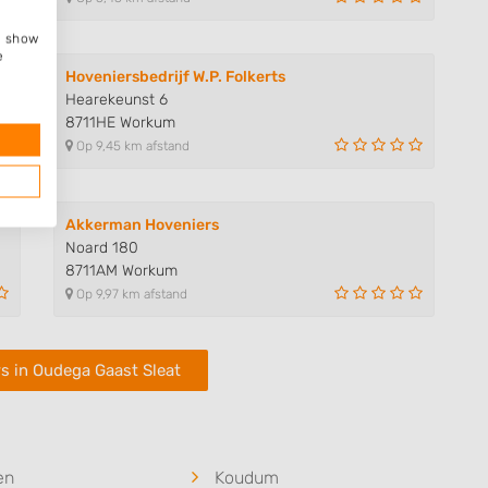
e, show
e
Hoveniersbedrijf W.P. Folkerts
Hearekeunst 6
8711HE Workum
Op 9,45 km afstand
Akkerman Hoveniers
Noard 180
8711AM Workum
Op 9,97 km afstand
s in Oudega Gaast Sleat
en
Koudum