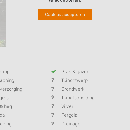
te accepteren.
Cookies accepteren
ating
Gras & gazon
apping
Tuinontwerp
verzorging
Grondwerk
gras
Tuinafscheiding
& heg
Vijver
nda
Pergola
ening
Drainage