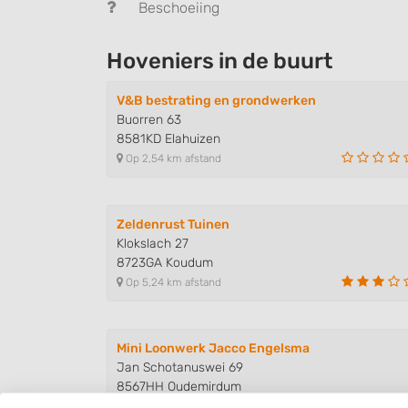
Beschoeiing
Hoveniers in de buurt
V&B bestrating en grondwerken
Buorren 63
8581KD Elahuizen
Op 2,54 km afstand
Zeldenrust Tuinen
Klokslach 27
8723GA Koudum
Op 5,24 km afstand
Mini Loonwerk Jacco Engelsma
Jan Schotanuswei 69
8567HH Oudemirdum
Op 5,29 km afstand