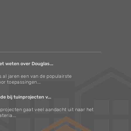
et weten over Douglas...
s al jaren een van de populairste
or toepassingen...
e bij tuinprojecten v...
inprojecten gaat veel aandacht uit naar het
teria...
Verzorgingstips voor bomen en planten