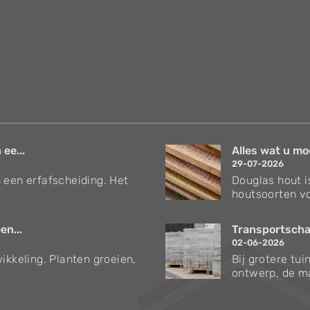
 ee...
Alles wat u mo
29-07-2026
 een erfafscheiding. Het
Douglas hout i
houtsoorten vo
en...
Transportschad
02-06-2026
ikkeling. Planten groeien,
Bij grotere tu
ontwerp, de ma