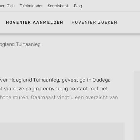
men Gids
Tuinkalender
Kennisbank
Blog
HOVENIER AANMELDEN
HOVENIER ZOEKEN
ogland Tuinaanleg
 over Hoogland Tuinaanleg, gevestigd in Oudega
t via deze pagina eenvoudig contact met het
cht te sturen. Daarnaast vindt u een overzicht van
 u snel zien welke zaken Hoogland Tuinaanleg voor u
ng of review achterlaten als u al ervaring heeft
re hoveniers en bedrijven in
Oudega Gaast Sleat
.