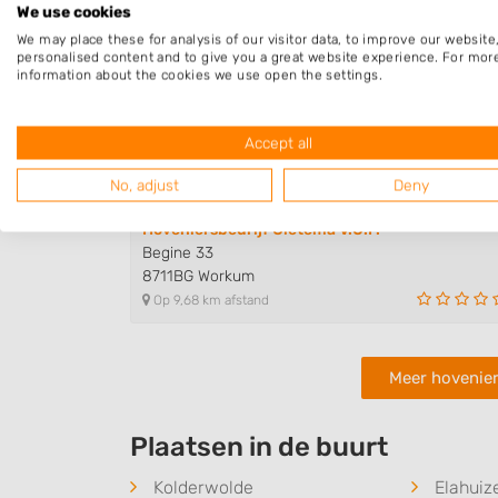
We use cookies
We may place these for analysis of our visitor data, to improve our websit
personalised content and to give you a great website experience. For mor
information about the cookies we use open the settings.
Hoveniersbedrijf W.P. Folkerts
Hearekeunst 6
8711HE Workum
Accept all
Op 9,45 km afstand
No, adjust
Deny
Hoveniersbedrijf Gietema V.O.F.
Begine 33
8711BG Workum
Op 9,68 km afstand
Meer hovenier
Plaatsen in de buurt
Kolderwolde
Elahuiz