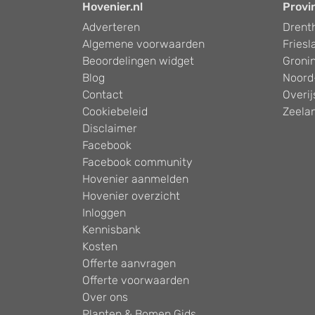
Hovenier.nl
Provi
Adverteren
Drent
Algemene voorwaarden
Friesl
Beoordelingen widget
Groni
Blog
Noord
Contact
Overij
Cookiebeleid
Zeela
Disclaimer
Facebook
Facebook community
Hovenier aanmelden
Hovenier overzicht
Inloggen
Kennisbank
Kosten
Offerte aanvragen
Offerte voorwaarden
Over ons
Planten & Bomen Gids