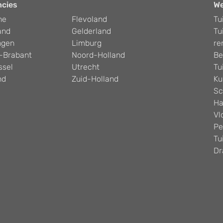
ncies
W
he
Flevoland
Tu
and
Gelderland
Tu
ngen
Limburg
re
-Brabant
Noord-Holland
Be
ssel
Utrecht
Tu
nd
Zuid-Holland
Ku
Sc
Ha
Vl
Pe
Tu
Dr