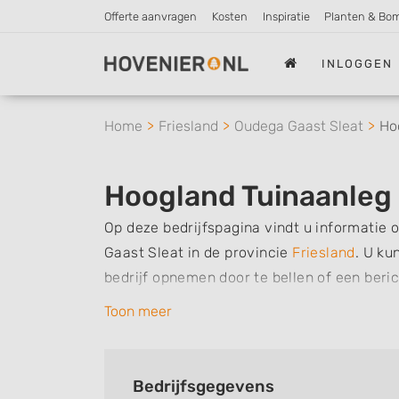
Offerte aanvragen
Kosten
Inspiratie
Planten & Bo
INLOGGEN
Home
Friesland
Oudega Gaast Sleat
Ho
Hoogland Tuinaanleg
Op deze bedrijfspagina vindt u informatie
Gaast Sleat in de provincie
Friesland
.
U kun
bedrijf opnemen door te bellen of een beri
de werkzaamheden van dit bedrijf, zo kunt
Toon meer
kan verzorgen. Tenslotte kunt een beoordeli
met dit bedrijf.
Bedrijfsgegevens
Zoekt u een ander bedrijf? Bekijk dan ande