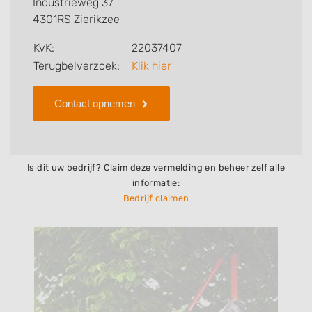
Industrieweg 37
4301RS Zierikzee
Zoekt u een ander bedrijf? Bekijk dan andere
hoveniers en bedrijven in
Zierikzee
.
KvK:
22037407
Terugbelverzoek:
Klik hier
Contact opnemen
Is dit uw bedrijf? Claim deze vermelding en beheer zelf alle
informatie:
Bedrijf claimen