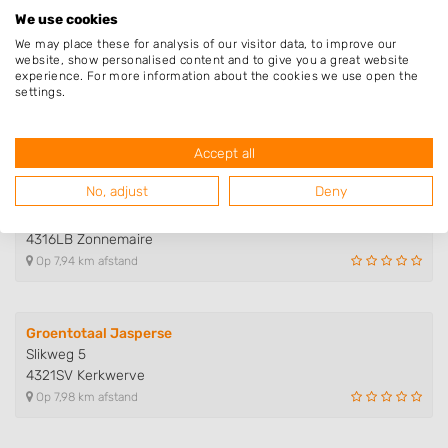
We use cookies
We may place these for analysis of our visitor data, to improve our
website, show personalised content and to give you a great website
Hoveniersbedrijf Otte
experience. For more information about the cookies we use open the
Lage Rampertseweg 5
settings.
4307NN Oosterland
Op 7,84 km afstand
Accept all
No, adjust
Deny
Van de Velde Groenverzorging
Zuidweg 18
4316LB Zonnemaire
Op 7,94 km afstand
Groentotaal Jasperse
Slikweg 5
4321SV Kerkwerve
Op 7,98 km afstand