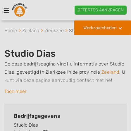
OFFERTES AANVRAGEN
Werkzaamheden
Home
Zeeland
Zierikzee
Studio Dias
Studio Dias
Op deze bedrijfspagina vindt u informatie over Studio
Dias, gevestigd in Zierikzee in de provincie
Zeeland
.
U
kunt via deze pagina eenvoudig contact met het
bedrijf opnemen door te bellen of een bericht te
Toon meer
sturen. Daarnaast vindt u een overzicht van de
werkzaamheden van dit bedrijf, zo kunt u snel zien
welke zaken Studio Dias voor u kan verzorgen.
Bedrijfsgegevens
Tenslotte kunt een beoordeling of review achterlaten
Studio Dias
als u al ervaring heeft met dit bedrijf.