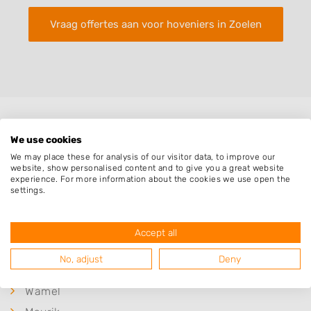
Vraag offertes aan voor hoveniers in Zoelen
Plaatsen in de buurt
We use cookies
We may place these for analysis of our visitor data, to improve our
Kerk Avezaath
website, show personalised content and to give you a great website
experience. For more information about the cookies we use open the
Tiel
settings.
Erichem
Kapel Avezaath
Accept all
Wadenoijen
No, adjust
Deny
Buren
Wamel