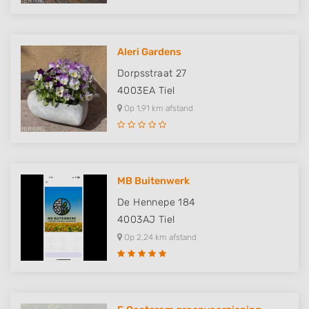
Aleri Gardens
Dorpsstraat 27
4003EA
Tiel
Op 1,91 km afstand
MB Buitenwerk
De Hennepe 184
4003AJ
Tiel
Op 2,24 km afstand