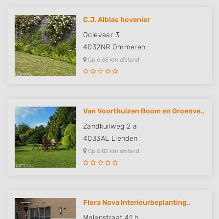
C.J. Alblas hovenier
Ooievaar 3
4032NR
Ommeren
Op 6,65 km afstand
Van Voorthuizen Boom en Groenve..
Zandkuilweg 2 a
4033AL
Lienden
Op 6,82 km afstand
Flora Nova Interieurbeplanting..
Molenstraat 41 b