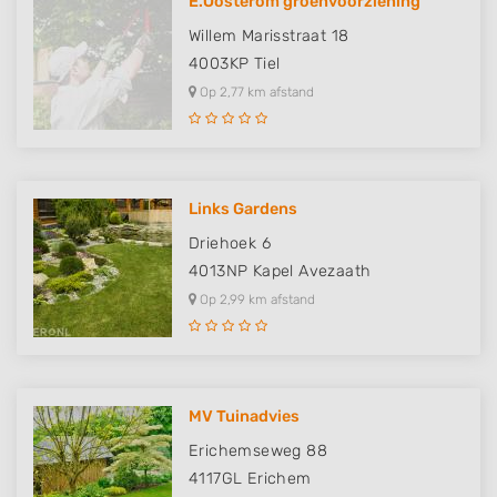
E.Oosterom groenvoorziening
Willem Marisstraat 18
4003KP
Tiel
Op 2,77 km afstand
Links Gardens
Driehoek 6
4013NP
Kapel Avezaath
Op 2,99 km afstand
MV Tuinadvies
Erichemseweg 88
4117GL
Erichem