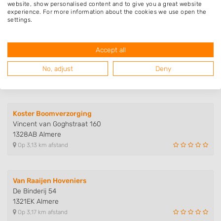
1311JH Almere
website, show personalised content and to give you a great website
Op 3,02 km afstand
experience. For more information about the cookies we use open the
settings.
Tuinmeester Kortekaas
Accept all
Vissersknoop 11
1319GJ Almere
No, adjust
Deny
Op 3,08 km afstand
Koster Boomverzorging
Vincent van Goghstraat 160
1328AB Almere
Op 3,13 km afstand
Van Raaijen Hoveniers
De Binderij 54
1321EK Almere
Op 3,17 km afstand