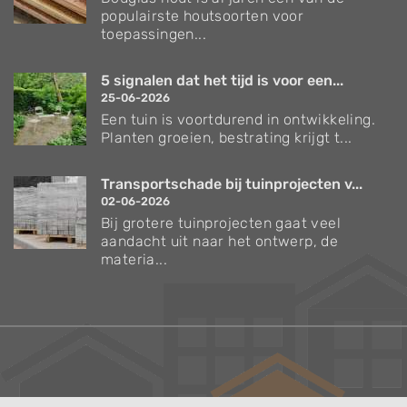
populairste houtsoorten voor
toepassingen...
5 signalen dat het tijd is voor een...
25-06-2026
Een tuin is voortdurend in ontwikkeling.
Planten groeien, bestrating krijgt t...
Transportschade bij tuinprojecten v...
02-06-2026
Bij grotere tuinprojecten gaat veel
aandacht uit naar het ontwerp, de
materia...
Verzorgingstips voor bomen en planten
Inspiratie voor uw tuin en terras
De belangrijkste tuinwerkzaamheden voor de