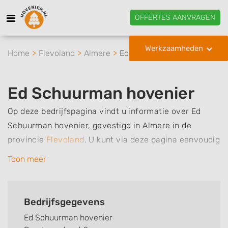
OFFERTES AANVRAGEN
Werkzaamheden
Home
Flevoland
Almere
Ed Schuurman hovenier
Ed Schuurman hovenier
Op deze bedrijfspagina vindt u informatie over Ed
Schuurman hovenier, gevestigd in Almere in de
provincie
Flevoland
.
U kunt via deze pagina eenvoudig
contact met het bedrijf opnemen door te bellen of een
Toon meer
bericht te sturen. Daarnaast vindt u een overzicht van
de werkzaamheden van dit bedrijf, zo kunt u snel zien
welke zaken Ed Schuurman hovenier voor u kan
Bedrijfsgegevens
verzorgen. Tenslotte kunt een beoordeling of review
Ed Schuurman hovenier
achterlaten als u al ervaring heeft met dit bedrijf.