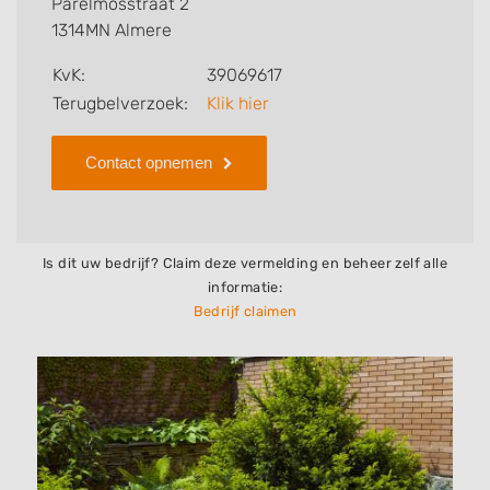
Parelmosstraat 2
1314MN Almere
Zoekt u een ander bedrijf? Bekijk dan andere
hoveniers en bedrijven in
Almere
.
KvK:
39069617
Terugbelverzoek:
Klik hier
Contact opnemen
Is dit uw bedrijf? Claim deze vermelding en beheer zelf alle
informatie:
Bedrijf claimen