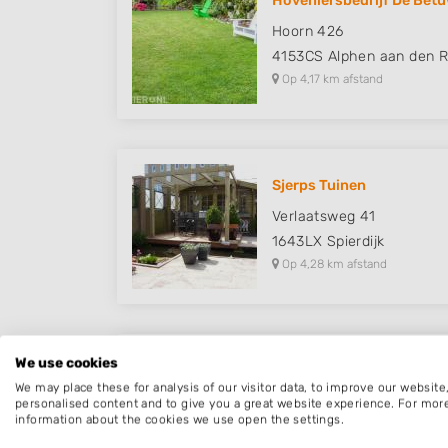
Hoveniersbedrijf De Bet
Hoorn 426
4153CS
Alphen aan den R
Op 4,17 km afstand
Sjerps Tuinen
Verlaatsweg 41
1643LX
Spierdijk
Op 4,28 km afstand
We use cookies
TvL Straat & Tuin
We may place these for analysis of our visitor data, to improve our websit
Vredehofstraat 11
personalised content and to give you a great website experience. For mor
information about the cookies we use open the settings.
1624XG
Hoorn