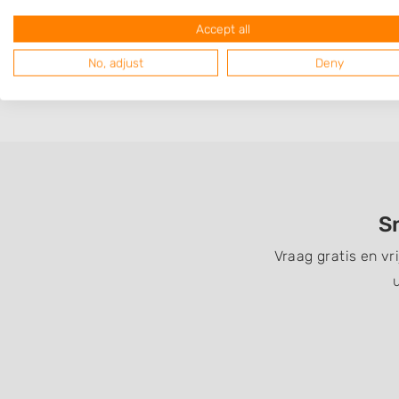
Op 4,31 km afstand
Accept all
No, adjust
Deny
Sn
Vraag gratis en vr