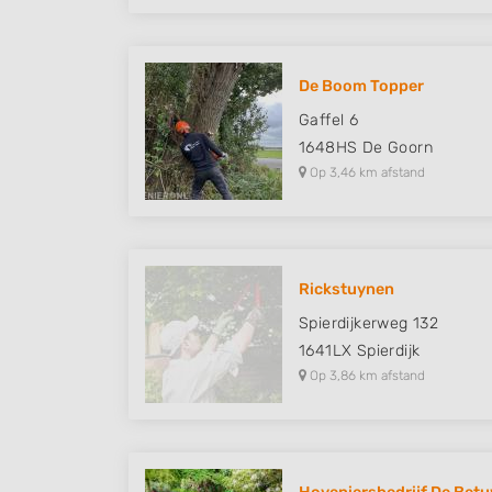
De Boom Topper
Gaffel 6
1648HS
De Goorn
Op 3,46 km afstand
Rickstuynen
Spierdijkerweg 132
1641LX
Spierdijk
Op 3,86 km afstand