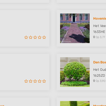
Hovenie
Het Vee
1633HE
Op 3,77
Den Boe
Het Ou
1625ZD
Op 3,90