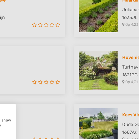
uwe
Maarten
Juliana
ijn
1633JL
Op 4,23
Hovenie
Turfhav
1621GC
Op 4,31
Kees Vl
e, show
Oude G
e
1687AK