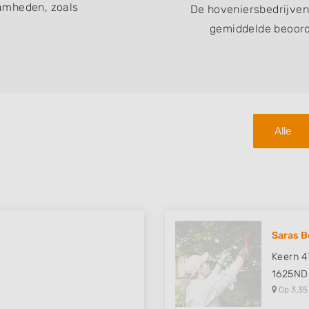
amheden, zoals
De hoveniersbedrijven
gemiddelde beoorde
Alle
Saras B
Keern 4
1625ND
Op 3,35