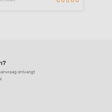
 km afstand
en?
n aanvraag ontvangt
!