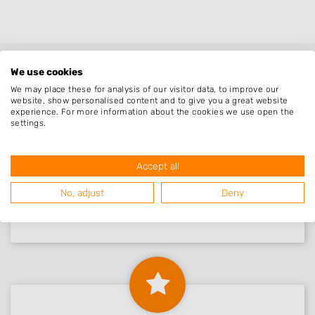
We use cookies
We may place these for analysis of our visitor data, to improve our
website, show personalised content and to give you a great website
experience. For more information about the cookies we use open the
settings.
Nieuw in Britswert
Accept all
No, adjust
Deny
Nog geen statistieken beschikbaar.