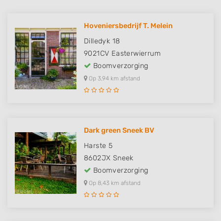
Hoveniersbedrijf T. Melein
Dilledyk 18
9021CV
Easterwierrum
Boomverzorging
Op 3,94 km afstand
Dark green Sneek BV
Harste 5
8602JX
Sneek
Boomverzorging
Op 8,43 km afstand