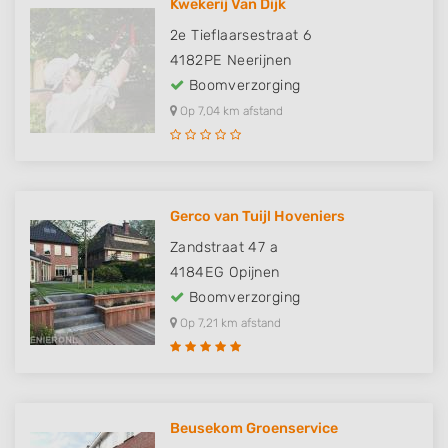
Kwekerij Van Dijk
2e Tieflaarsestraat 6
4182PE
Neerijnen
Boomverzorging
Op 7,04 km afstand
Gerco van Tuijl Hoveniers
Zandstraat 47 a
4184EG
Opijnen
Boomverzorging
Op 7,21 km afstand
Beusekom Groenservice