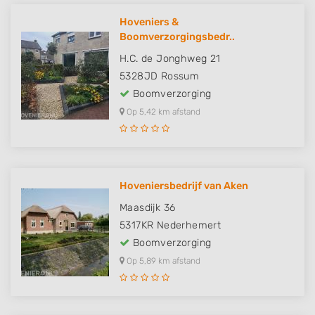
Hoveniers &
Boomverzorgingsbedr..
H.C. de Jonghweg 21
5328JD
Rossum
Boomverzorging
Op 5,42 km afstand
Hoveniersbedrijf van Aken
Maasdijk 36
5317KR
Nederhemert
Boomverzorging
Op 5,89 km afstand