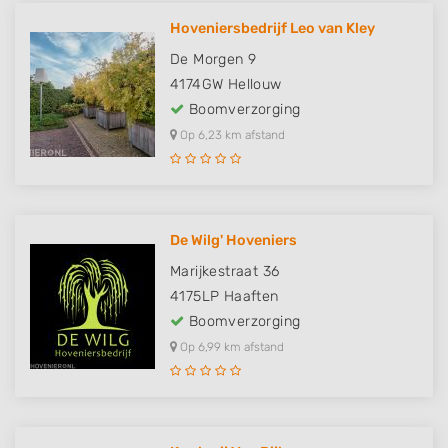
Hoveniersbedrijf Leo van Kley
De Morgen 9
4174GW
Hellouw
Boomverzorging
Op 6,23 km afstand
De Wilg' Hoveniers
Marijkestraat 36
4175LP
Haaften
Boomverzorging
Op 6,99 km afstand