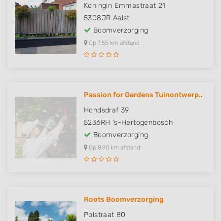
Koningin Emmastraat 21
5308JR
Aalst
Boomverzorging
Op 7,55 km afstand
Passion for Gardens Tuinontwerp..
Hondsdraf 39
5236RH
's-Hertogenbosch
Boomverzorging
Op 8,90 km afstand
Roots Boomverzorging
Polstraat 80