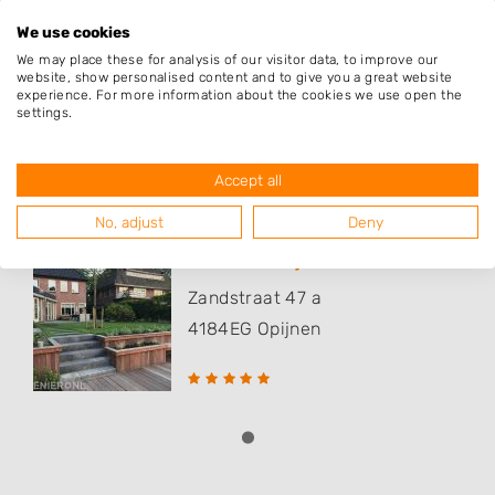
Neerijnen
We use cookies
We may place these for analysis of our visitor data, to improve our
Waardenburg
website, show personalised content and to give you a great website
experience. For more information about the cookies we use open the
settings.
Populaire hoveniers
Accept all
No, adjust
Deny
Gerco van Tuijl Hoveniers
Zandstraat 47 a
4184EG
Opijnen