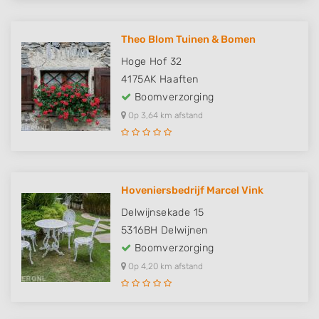
Theo Blom Tuinen & Bomen
Hoge Hof 32
4175AK
Haaften
Boomverzorging
Op 3,64 km afstand
Hoveniersbedrijf Marcel Vink
Delwijnsekade 15
5316BH
Delwijnen
Boomverzorging
Op 4,20 km afstand