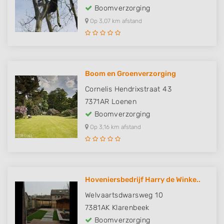
Boomverzorging
Op 3,07 km afstand
Boom en Groenverzorging
Cornelis Hendrixstraat 43
7371AR
Loenen
Boomverzorging
Op 3,16 km afstand
Hoveniersbedrijf Harry de Winke..
Welvaartsdwarsweg 10
7381AK
Klarenbeek
Boomverzorging