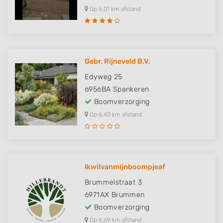
Op 6,01 km afstand
Gebr. Rijneveld B.V.
Edyweg 25
6956BA
Spankeren
Boomverzorging
Op 6,40 km afstand
Ikwilvanmijnboompjeaf
Brummelstraat 3
6971AX
Brummen
Boomverzorging
Op 6,69 km afstand