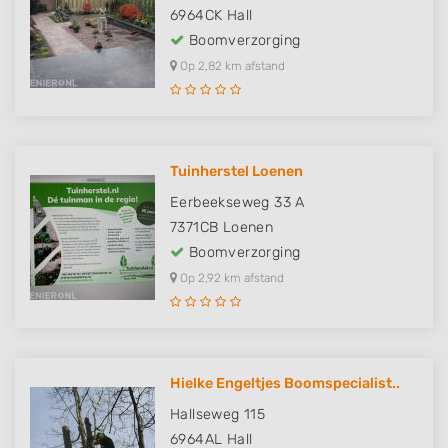
6964CK
Hall
Boomverzorging
Op 2,82 km afstand
Tuinherstel Loenen
Eerbeekseweg 33 A
7371CB
Loenen
Boomverzorging
Op 2,92 km afstand
Hielke Engeltjes Boomspecialist..
Hallseweg 115
6964AL
Hall