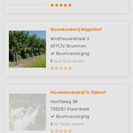
Boomkwekerij Wilgenhof
Windheuvelstraat 2
6971JV
Brummen
Boomverzorging
Op 6,75 km afstand
Hoveniersbedrijf G. Dijkhof
Hoofdweg 38
7382BJ
Klarenbeek
Boomverzorging
Op 7,96 km afstand