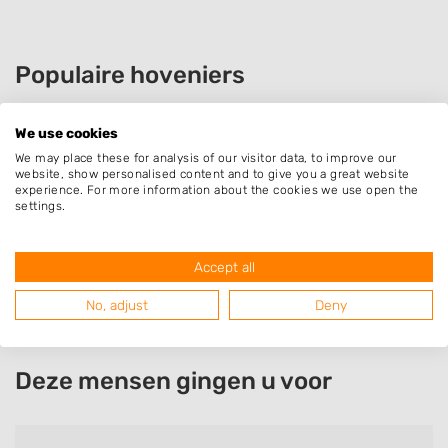
Populaire hoveniers
We use cookies
Hoveniersbedrijf Harry de Winke..
We may place these for analysis of our visitor data, to improve our
website, show personalised content and to give you a great website
Welvaartsdwarsweg 10
experience. For more information about the cookies we use open the
7381AK
Klarenbeek
settings.
Accept all
No, adjust
Deny
Deze mensen gingen u voor