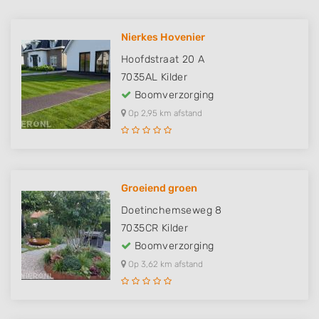
Nierkes Hovenier
Hoofdstraat 20 A
7035AL
Kilder
Boomverzorging
Op 2,95 km afstand
Groeiend groen
Doetinchemseweg 8
7035CR
Kilder
Boomverzorging
Op 3,62 km afstand