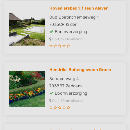
Hoveniersbedrijf Teun Aleven
Oud Doetinchemseweg 1
7035CR
Kilder
Boomverzorging
Op 4,32 km afstand
Hendriks Buitengewoon Groen
Schapenweg 4
7038BT
Zeddam
Boomverzorging
Op 4,60 km afstand