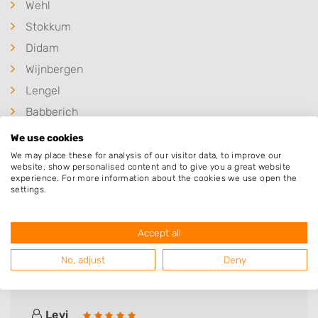
Wehl
Stokkum
Didam
Wijnbergen
Lengel
Babberich
's-Heerenberg
We use cookies
Vethuizen
We may place these for analysis of our visitor data, to improve our
website, show personalised content and to give you a great website
Herwen
experience. For more information about the cookies we use open the
settings.
Accept all
Deze mensen gingen u voor
No, adjust
Deny
Levi