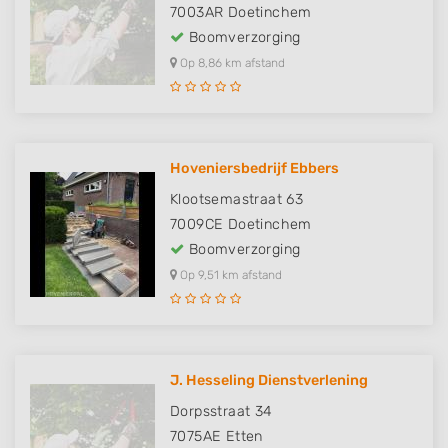
7003AR
Doetinchem
Boomverzorging
Op 8,86 km afstand
Hoveniersbedrijf Ebbers
Klootsemastraat 63
7009CE
Doetinchem
Boomverzorging
Op 9,51 km afstand
J. Hesseling Dienstverlening
Dorpsstraat 34
7075AE
Etten