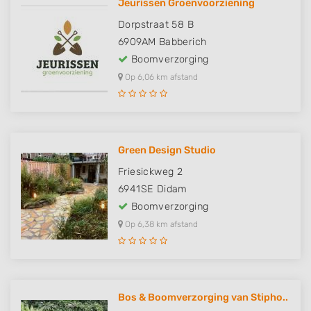
Jeurissen Groenvoorziening
Dorpstraat 58 B
6909AM
Babberich
Boomverzorging
Op 6,06 km afstand
Green Design Studio
Friesickweg 2
6941SE
Didam
Boomverzorging
Op 6,38 km afstand
Bos & Boomverzorging van Stipho..