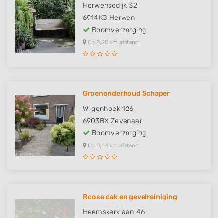
Herwensedijk 32
6914KG
Herwen
Boomverzorging
Op 8,20 km afstand
Groenonderhoud Schaper
Wilgenhoek 126
6903BX
Zevenaar
Boomverzorging
Op 8,64 km afstand
Roose dak en gevelreiniging
Heemskerklaan 46