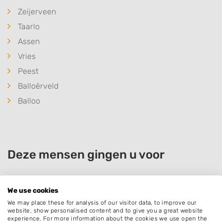
Zeijerveen
Taarlo
Assen
Vries
Peest
Balloërveld
Balloo
Deze mensen gingen u voor
We use cookies
Charlotte Lagendijk
We may place these for analysis of our visitor data, to improve our
website, show personalised content and to give you a great website
Bedrijf:
Timberman Boom & Landschap
experience. For more information about the cookies we use open the