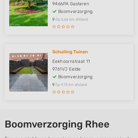
9466PA
Gasteren
Boomverzorging
Op 6,66 km afstand
Schuiling Tuinen
Eekhoornstraat 11
9761VJ
Eelde
Boomverzorging
Op 9,73 km afstand
Boomverzorging Rhee