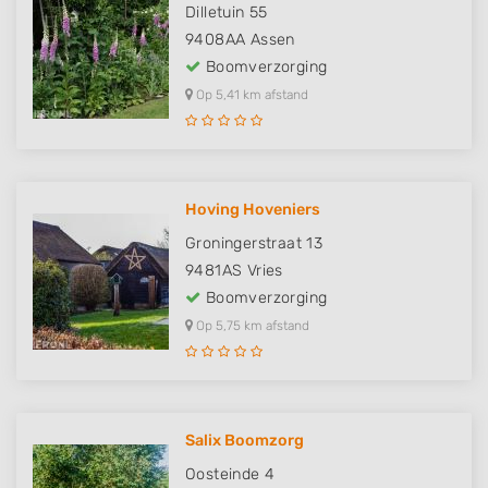
Dilletuin 55
9408AA
Assen
Boomverzorging
Op 5,41 km afstand
Hoving Hoveniers
Groningerstraat 13
9481AS
Vries
Boomverzorging
Op 5,75 km afstand
Salix Boomzorg
Oosteinde 4