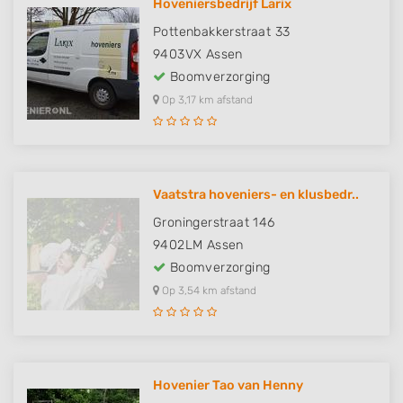
Hoveniersbedrijf Larix
Pottenbakkerstraat 33
9403VX
Assen
Boomverzorging
Op 3,17 km afstand
Vaatstra hoveniers- en klusbedr..
Groningerstraat 146
9402LM
Assen
Boomverzorging
Op 3,54 km afstand
Hovenier Tao van Henny