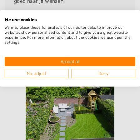
goed naar je wensen
We use cookies
We may place these for analysis of our visitor data, to improve our
website, show personalised content and to give you a great website
experience. For more information about the cookies we use open the
settings.
Resultaten van hoveniers uit de
Accept all
regio Venlo met specialisatie
beschoeiing & damwand
No, adjust
Deny