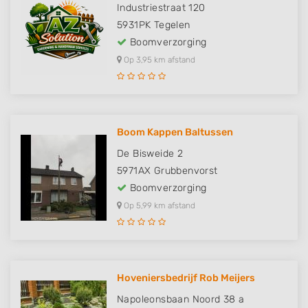
Industriestraat 120
5931PK
Tegelen
Boomverzorging
Op 3,95 km afstand
Boom Kappen Baltussen
De Bisweide 2
5971AX
Grubbenvorst
Boomverzorging
Op 5,99 km afstand
Hoveniersbedrijf Rob Meijers
Napoleonsbaan Noord 38 a