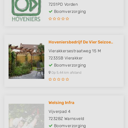
7251PD
Vorden
Boomverzorging
Hoveniersbedrijf De Vier Seizoe..
Vierakkersestraatweg 15 M
7233SB
Vierakker
Boomverzorging
Op 5,44 km afstand
Welsing Infra
Vijverpad 4
7232BZ
Warnsveld
Boomverzorging