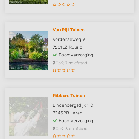
Van Rijt Tuinen
Vordenseweg 9
7261LZ
Ruurlo
Boomverzorging
Op 9,17 km afstand
Ribbers Tuinen
Lindenbergsdijk 1 C
7245PB
Laren
Boomverzorging
Op 9,18 km afstand