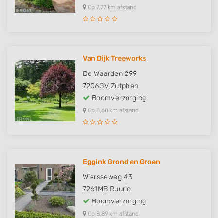
Op 7,77 km afstand
Van Dijk Treeworks
De Waarden 299
7206GV
Zutphen
Boomverzorging
Op 8,68 km afstand
Eggink Grond en Groen
Wiersseweg 43
7261MB
Ruurlo
Boomverzorging
Op 8,89 km afstand