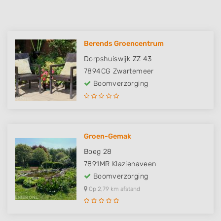
Berends Groencentrum
Dorpshuiswijk ZZ 43
7894CG
Zwartemeer
Boomverzorging
Groen-Gemak
Boeg 28
7891MR
Klazienaveen
Boomverzorging
Op 2,79 km afstand