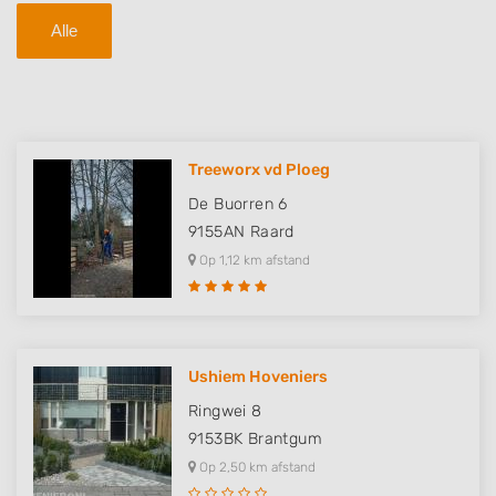
Alle
Treeworx vd Ploeg
De Buorren 6
9155AN
Raard
Op 1,12 km afstand
Ushiem Hoveniers
Ringwei 8
9153BK
Brantgum
Op 2,50 km afstand