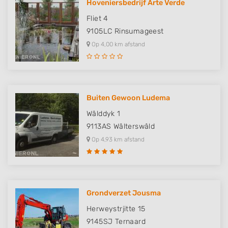
Hoveniersbedrijf Arte Verde
Fliet 4
9105LC
Rinsumageest
Op 4,00 km afstand
Buiten Gewoon Ludema
Wâlddyk 1
9113AS
Wâlterswâld
Op 4,93 km afstand
Grondverzet Jousma
Herweystrjitte 15
9145SJ
Ternaard