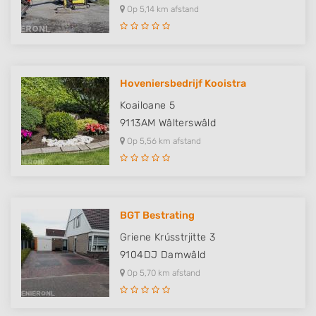
Op 5,14 km afstand
Hoveniersbedrijf Kooistra
Koailoane 5
9113AM
Wâlterswâld
Op 5,56 km afstand
BGT Bestrating
Griene Krússtrjitte 3
9104DJ
Damwâld
Op 5,70 km afstand