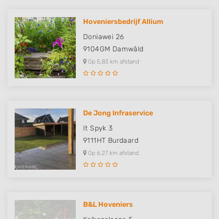
Hoveniersbedrijf Allium
Doniawei 26
9104GM
Damwâld
Op 5,83 km afstand
De Jong Infraservice
It Spyk 3
9111HT
Burdaard
Op 6,27 km afstand
B&L Hoveniers