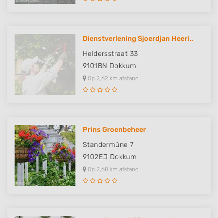
Dienstverlening Sjoerdjan Heeri..
Heldersstraat 33
9101BN
Dokkum
Op 2,62 km afstand
Prins Groenbeheer
Standermûne 7
9102EJ
Dokkum
Op 2,68 km afstand