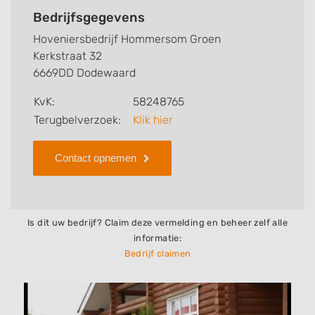
werkzaamheden van dit bedrijf, zo kunt u snel zien
Bedrijfsgegevens
welke zaken Hoveniersbedrijf Hommersom Groen voor
Hoveniersbedrijf Hommersom Groen
u kan verzorgen. Tenslotte kunt een beoordeling of
Kerkstraat 32
review achterlaten als u al ervaring heeft met dit
6669DD Dodewaard
bedrijf.
KvK:
58248765
Zoekt u een ander bedrijf? Bekijk dan andere
Terugbelverzoek:
Klik hier
hoveniers en bedrijven in
Dodewaard
.
Contact opnemen
Is dit uw bedrijf? Claim deze vermelding en beheer zelf alle
informatie:
Bedrijf claimen