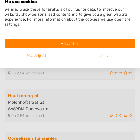
We use cookies
We may place these for analysis of our visitor data, to improve our
Barten Buiteninrichting
website, show personalised content and to give you a great website
Lakemondsestraat 5
experience. For more information about the cookies we use open the
4043JC Opheusden
settings.
Op 2,48 km afstand
Accept all
Aannemings- en Verhuurbedrijf M..
No, adjust
Deny
Molenhofstraat 23
6669DM Dodewaard
Op 2,54 km afstand
Houtkoning.nl
Molenhofstraat 23
6669DM Dodewaard
Op 2,54 km afstand
Cornelissen Tuinaanleg