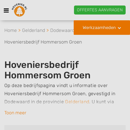
OFFERTES AANVRAGEN
Werkzaamheden
Home
Gelderland
Dodewaard
Hoveniersbedrijf Hommersom Groen
Hoveniersbedrijf
Hommersom Groen
Op deze bedrijfspagina vindt u informatie over
Hoveniersbedrijf Hommersom Groen, gevestigd in
Dodewaard in de provincie
Gelderland
.
U kunt via
deze pagina eenvoudig contact met het bedrijf
Toon meer
opnemen door te bellen of een bericht te sturen.
Daarnaast vindt u een overzicht van de