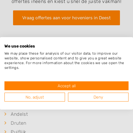
offertes ineens en kiest u snel de juiste vakman!
Vraag offertes aan voor hoveniers in Deest
We use cookies
We may place these for analysis of our visitor data, to improve our
website, show personalised content and to give you a great website
experience. For more information about the cookies we use open the
Plaatsen in de buurt
settings.
Dodewaard
Accept all
Afferden
Winssen
No, adjust
Deny
Bergharen
Andelst
Druten
Puiflijk