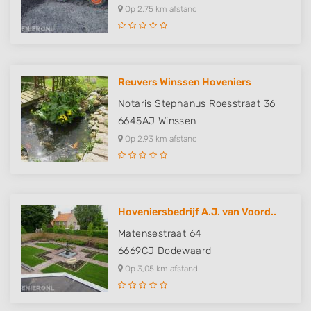
Op 2,75 km afstand
Reuvers Winssen Hoveniers
Notaris Stephanus Roesstraat 36
6645AJ
Winssen
Op 2,93 km afstand
Hoveniersbedrijf A.J. van Voord..
Matensestraat 64
6669CJ
Dodewaard
Op 3,05 km afstand