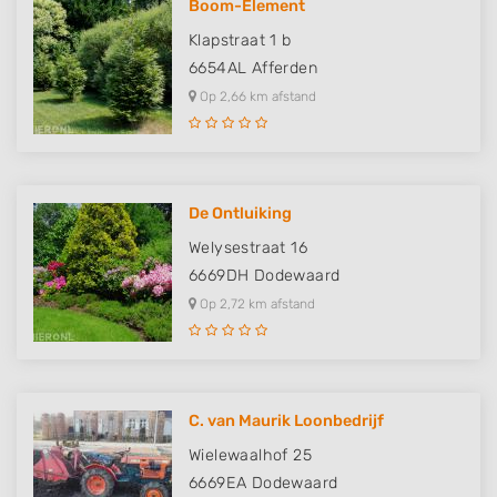
Boom-Element
Klapstraat 1 b
6654AL
Afferden
Op 2,66 km afstand
De Ontluiking
Welysestraat 16
6669DH
Dodewaard
Op 2,72 km afstand
C. van Maurik Loonbedrijf
Wielewaalhof 25
6669EA
Dodewaard