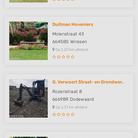
Duitman Hoveniers
Molenstraat 43
6645BS
Winssen
Op 2,20 km afstand
G. Verwoert Straat- en Grondwer..
Rozenstraat 8
6669BR
Dodewaard
Op 2,31 km afstand