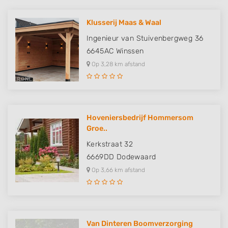
Klusserij Maas & Waal
Ingenieur van Stuivenbergweg 36
6645AC
Winssen
Op 3,28 km afstand
Hoveniersbedrijf Hommersom
Groe..
Kerkstraat 32
6669DD
Dodewaard
Op 3,66 km afstand
Van Dinteren Boomverzorging