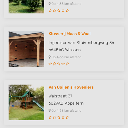
Op 4,38 km afstand
Klusserij Maas & Waal
Ingenieur van Stuivenbergweg 36
6645AC
Winssen
Op 4,66 km afstand
Van Ooijen's Hoveniers
Walstraat 37
6629AD
Appeltern
Op 4,68 km afstand