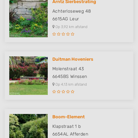
Arntz Sierbestrating
Achterloseweg 48
6615AG
Leur
Op 3,92 km afstand
Duitman Hoveniers
Molenstraat 43
6645BS
Winssen
Op 4,13 km afstand
Boom-Element
Klapstraat 1 b
6654AL
Afferden