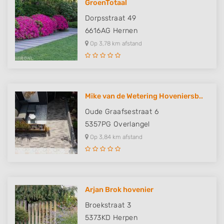
GroenTotaal
Dorpsstraat 49
6616AG
Hernen
Op 3,78 km afstand
Mike van de Wetering Hoveniersb..
Oude Graafsestraat 6
5357PG
Overlangel
Op 3,84 km afstand
Arjan Brok hovenier
Broekstraat 3
5373KD
Herpen