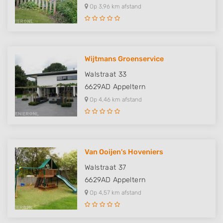
Op 3,96 km afstand
Wijtmans Groenservice
Walstraat 33
6629AD
Appeltern
Op 4,46 km afstand
Van Ooijen's Hoveniers
Walstraat 37
6629AD
Appeltern
Op 4,57 km afstand