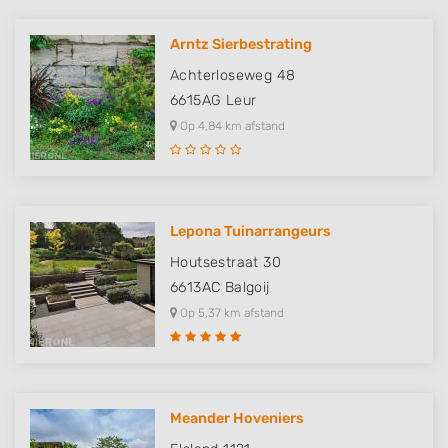
Arntz Sierbestrating
Achterloseweg 48
6615AG
Leur
Op 4,84 km afstand
Lepona Tuinarrangeurs
Houtsestraat 30
6613AC
Balgoij
Op 5,37 km afstand
Meander Hoveniers