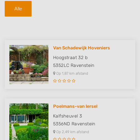
Alle
Van Schadewijk Hoveniers
Hoogstraat 32 b
5352LC
Ravenstein
Op 1,87 km afstand
Poelmans-van Iersel
Kalfsheuvel 3
5356ND
Ravenstein
Op 2,49 km afstand