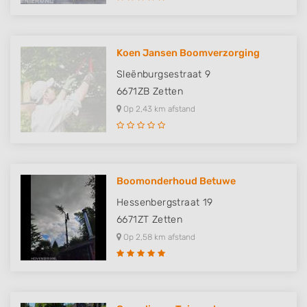
Koen Jansen Boomverzorging
Sleënburgsestraat 9
6671ZB
Zetten
Op 2,43 km afstand
Boomonderhoud Betuwe
Hessenbergstraat 19
6671ZT
Zetten
Op 2,58 km afstand