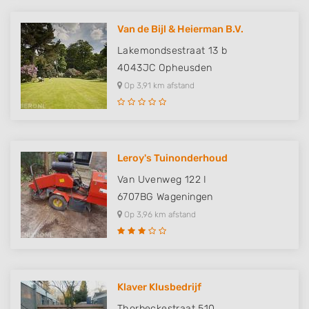
Van de Bijl & Heierman B.V.
Lakemondsestraat 13 b
4043JC
Opheusden
Op 3,91 km afstand
Leroy's Tuinonderhoud
Van Uvenweg 122 I
6707BG
Wageningen
Op 3,96 km afstand
Klaver Klusbedrijf
Thorbeckestraat 510