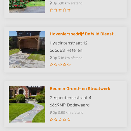
Op 3,10 km afstand
Hoveniersbedrijf De Wild Dienst..
Hyacintenstraat 12
6666BS
Heteren
Op 3,18 km afstand
Beumer Grond- en Straatwerk
Gesperdensestraat 4
6669MP
Dodewaard
Op 3,83 km afstand