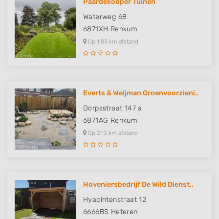
Paardekooper Tuinen
Waterweg 68
6871XH
Renkum
Op 1,83 km afstand
Everts & Weijman Groenvoorzieni..
Dorpsstraat 147 a
6871AG
Renkum
Op 2,13 km afstand
Hoveniersbedrijf De Wild Dienst..
Hyacintenstraat 12
6666BS
Heteren