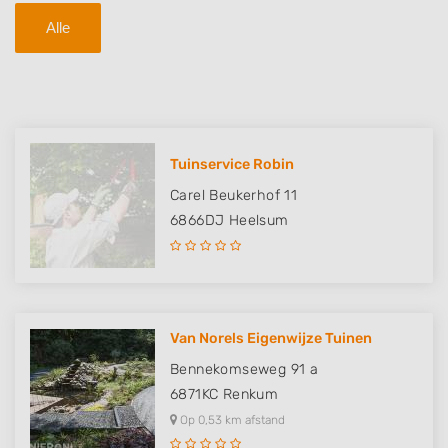
Alle
Tuinservice Robin
Carel Beukerhof 11
6866DJ
Heelsum
Van Norels Eigenwijze Tuinen
Bennekomseweg 91 a
6871KC
Renkum
Op 0,53 km afstand