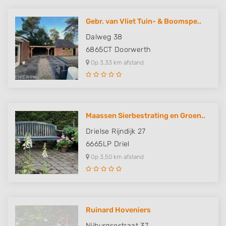
Gebr. van Vliet Tuin- & Boomspe..
Dalweg 38
6865CT
Doorwerth
Op 3,33 km afstand
Maassen Sierbestrating en Groen..
Drielse Rijndijk 27
6665LP
Driel
Op 3,50 km afstand
Ruinard Hoveniers
Nijburgsestraat 37