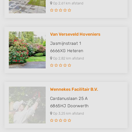
Op 2,61 km afstand
Van Verseveld Hoveniers
Jasmijnstraat 1
6666XG
Heteren
Op 2,82 km afstand
Wennekes Facilitair B.V.
Cardanuslaan 25 A
6865HJ
Doorwerth
Op 3,25 km afstand