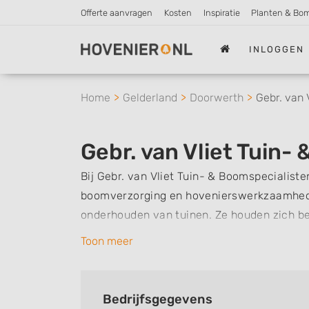
Offerte aanvragen
Kosten
Inspiratie
Planten & Bo
INLOGGEN
Home
Gelderland
Doorwerth
Gebr. van 
Gebr. van Vliet Tuin-
Bij Gebr. van Vliet Tuin- & Boomspecialiste
boomverzorging en hovenierswerkzaamhede
onderhouden van tuinen. Ze houden zich 
tuinen, parken en natuur. De klantenkring b
Toon meer
van kleine percelen tot grote villatuinen, 
aanleggen en onderhouden van bijvoorbeeld
van zijn hoveniersopleiding in 2005 gestar
Bedrijfsgegevens