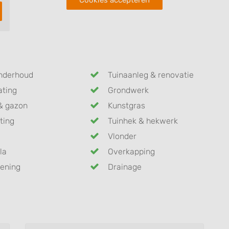
Cookies accepteren
nderhoud
Tuinaanleg & renovatie
ating
Grondwerk
& gazon
Kunstgras
ting
Tuinhek & hekwerk
Vlonder
la
Overkapping
ening
Drainage