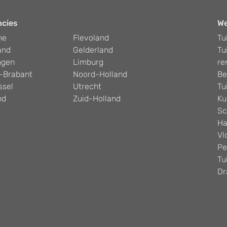
ncies
W
he
Flevoland
Tu
and
Gelderland
Tu
ngen
Limburg
re
-Brabant
Noord-Holland
Be
ssel
Utrecht
Tu
nd
Zuid-Holland
Ku
Sc
Ha
Vl
Pe
Tu
Dr