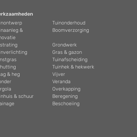
erkzaamheden
inontwerp
Tuinonderhoud
inaanleg &
Boomverzorging
novatie
strating
Grondwerk
inverlichting
Gras & gazon
nstgras
Tuinafscheiding
hutting
Tuinhek & hekwerk
ag & heg
Vijver
onder
Veranda
rgola
Overkapping
inhuis & schuur
Beregening
ainage
Beschoeiing