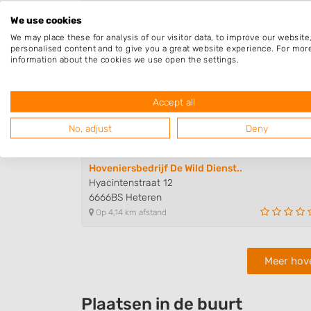
6871KC Renkum
We use cookies
Op 3,67 km afstand
We may place these for analysis of our visitor data, to improve our websit
personalised content and to give you a great website experience. For mor
information about the cookies we use open the settings.
buro de tuin
Evert van Wilpweg 3
Accept all
6862ZJ Oosterbeek
Op 3,82 km afstand
No, adjust
Deny
Hoveniersbedrijf De Wild Dienst..
Hyacintenstraat 12
6666BS Heteren
Op 4,14 km afstand
Meer hov
Plaatsen in de buurt