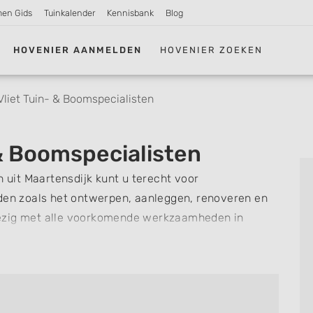
men Gids
Tuinkalender
Kennisbank
Blog
HOVENIER AANMELDEN
HOVENIER ZOEKEN
Vliet Tuin- & Boomspecialisten
 & Boomspecialisten
n uit Maartensdijk kunt u terecht voor
n zoals het ontwerpen, aanleggen, renoveren en
bezig met alle voorkomende werkzaamheden in
estaat uit particulieren met tuinen die uiteenlopen
maar ook bedrijven en andere instellingen voor het
 kantoortuinen. Cor van Vliet is na het afronden
t met zijn onderneming, waar zijn broer Arjan van