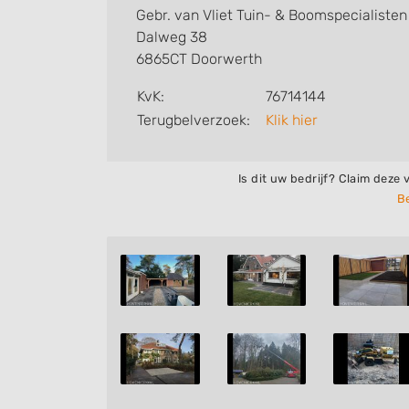
Vliet eerst zijn focus heeft gelegd op bo
Gebr. van Vliet Tuin- & Boomspecialisten
en in 2020 is deze samenwerking bekrachtig
Dalweg 38
Boomspecialisten. Het bedrijf heeft een a
6865CT Doorwerth
beschikken over verschillende specialismen
KvK:
76714144
tuinverlichting, boomverzorging, plantenk
Terugbelverzoek:
Klik hier
dat alles voor u in de tuin kan verzorgen. B
& Boomspecialisten kunt u via deze pagina
Is dit uw bedrijf? Claim deze 
informeren naar de mogelijkheden.
Be