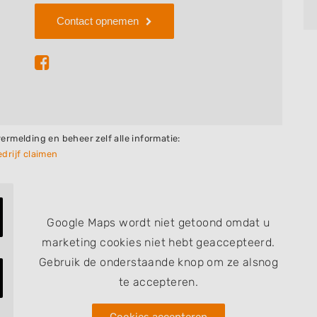
omverzorging. Vanaf 2017 zijn ze gaan samenwerken
Contact opnemen
d met de oprichting van Gebr. van Vliet Tuin- &
antal vaste medewerkers in dienst, waardoor ze
 zoals straatwerk, timmerwerk, vijvers,
ennis en tuinonderhoud. Kortom, een compleet team
ij interesse in de diensten van Gebr. van Vliet Tuin-
 vrijblijvend contact met ze opnemen om te
vermelding en beheer zelf alle informatie:
drijf claimen
Google Maps wordt niet getoond omdat u
marketing cookies niet hebt geaccepteerd.
Gebruik de onderstaande knop om ze alsnog
te accepteren.