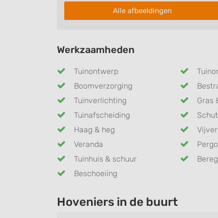
Alle afbeeldingen
Werkzaamheden
Tuinontwerp
Tuino
Boomverzorging
Bestr
Tuinverlichting
Gras 
Tuinafscheiding
Schut
Haag & heg
Vijver
Veranda
Pergo
Tuinhuis & schuur
Bereg
Beschoeiing
Hoveniers in de buurt