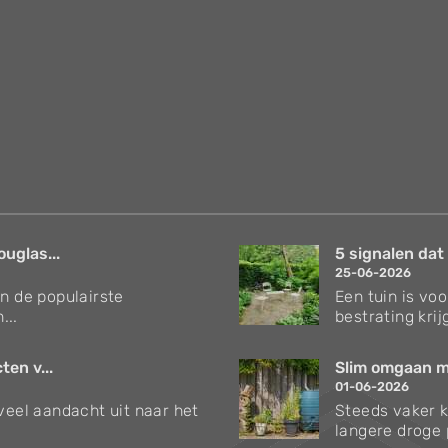
uglas...
5 signalen dat h
25-06-2026
an de populairste
Een tuin is vo
...
bestrating krijg
en v...
Slim omgaan me
01-06-2026
 veel aandacht uit naar het
Steeds vaker 
langere droge p