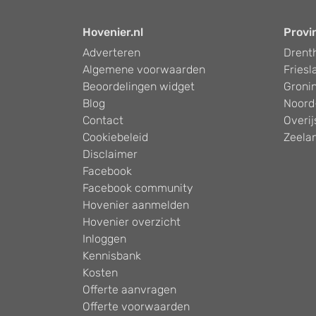
Hovenier.nl
Provi
Adverteren
Drent
Algemene voorwaarden
Friesl
Beoordelingen widget
Groni
Blog
Noord
Contact
Overij
Cookiebeleid
Zeela
Disclaimer
Facebook
Facebook community
Hovenier aanmelden
Hovenier overzicht
Inloggen
Kennisbank
Kosten
Offerte aanvragen
Offerte voorwaarden