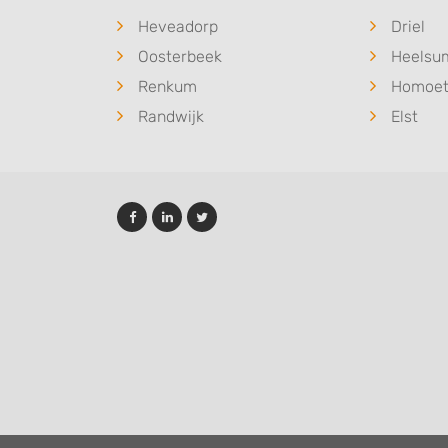
Heveadorp
Driel
Oosterbeek
Heelsu
Renkum
Homoe
Randwijk
Elst