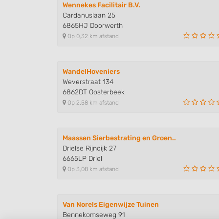
Wennekes Facilitair B.V.
Cardanuslaan 25
6865HJ Doorwerth
Op 0,32 km afstand
WandelHoveniers
Weverstraat 134
6862DT Oosterbeek
Op 2,58 km afstand
Maassen Sierbestrating en Groen..
Drielse Rijndijk 27
6665LP Driel
Op 3,08 km afstand
Van Norels Eigenwijze Tuinen
Bennekomseweg 91