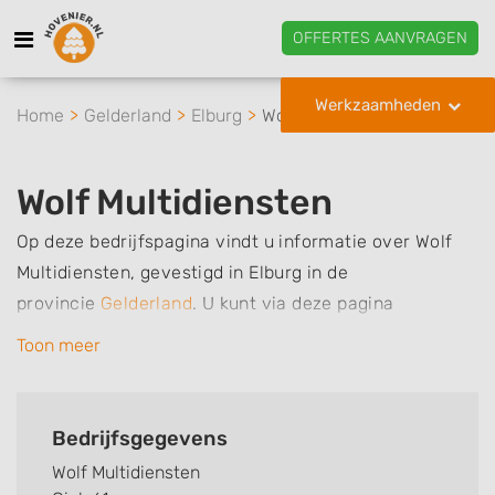
OFFERTES AANVRAGEN
Werkzaamheden
Home
Gelderland
Elburg
Wolf Multidiensten
Wolf Multidiensten
Op deze bedrijfspagina vindt u informatie over Wolf
Multidiensten, gevestigd in Elburg in de
provincie
Gelderland
.
U kunt via deze pagina
eenvoudig contact met het bedrijf opnemen door te
Toon meer
bellen of een bericht te sturen. Daarnaast vindt u een
overzicht van de werkzaamheden van dit bedrijf, zo
kunt u snel zien welke zaken Wolf Multidiensten voor u
Bedrijfsgegevens
kan verzorgen. Tenslotte kunt een beoordeling of
Wolf Multidiensten
review achterlaten als u al ervaring heeft met dit