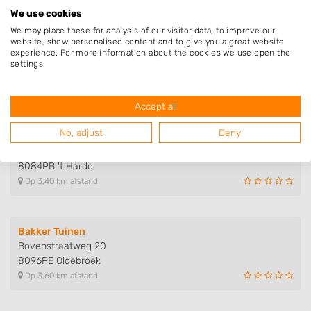
We use cookies
We may place these for analysis of our visitor data, to improve our
website, show personalised content and to give you a great website
Hoveniersbedrijf Bloeiend Groen
experience. For more information about the cookies we use open the
Zuiderzeestraatweg 166
settings.
8096CE Oldebroek
Op 2,95 km afstand
Accept all
No, adjust
Deny
Maclean Infra & Groentechniek
Bovenweg 9
8084PB 't Harde
Op 3,40 km afstand
Bakker Tuinen
Bovenstraatweg 20
8096PE Oldebroek
Op 3,60 km afstand