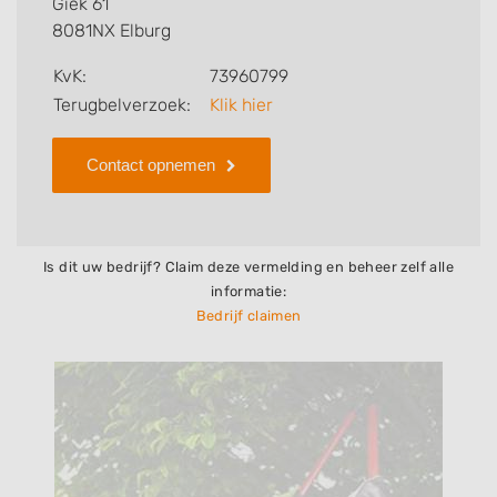
Giek 61
bedrijf.
8081NX Elburg
Zoekt u een ander bedrijf? Bekijk dan andere
KvK:
73960799
hoveniers en bedrijven in
Terugbelverzoek:
Klik hier
Elburg
.
Contact opnemen
Is dit uw bedrijf? Claim deze vermelding en beheer zelf alle
informatie:
Bedrijf claimen