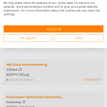
We may place these for analysis of our visitor data, to improve our
Giek 61
website, show personalised content and to give you a great website
8081NX Elburg
experience. For more information about the cookies we use open the
settings.
Op 3,61 km afstand
Accept all
Timmerbedrijf VVDO
Zuiderzeestraatweg 394
No, adjust
Deny
8096CN Oldebroek
Op 3,74 km afstand
Van Dorp dienstverlening
Vrijheid 23
8081PH Elburg
Op 3,76 km afstand
Andriessen Technische Ondersteu..
Koeleweg 15