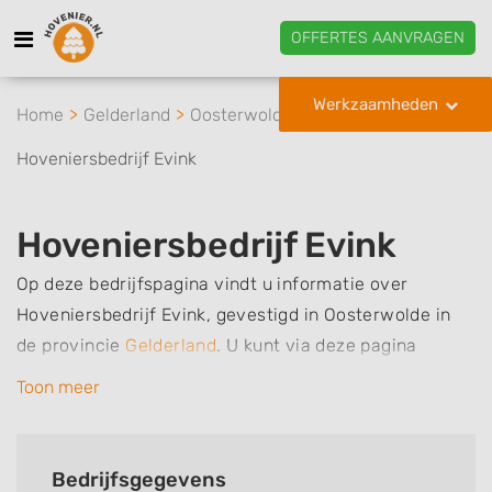
OFFERTES AANVRAGEN
Werkzaamheden
Home
Gelderland
Oosterwolde
Hoveniersbedrijf Evink
Hoveniersbedrijf Evink
Op deze bedrijfspagina vindt u informatie over
Hoveniersbedrijf Evink, gevestigd in Oosterwolde in
de provincie
Gelderland
.
U kunt via deze pagina
eenvoudig contact met het bedrijf opnemen door te
Toon meer
bellen of een bericht te sturen. Daarnaast vindt u een
overzicht van de werkzaamheden van dit bedrijf, zo
kunt u snel zien welke zaken Hoveniersbedrijf Evink
Bedrijfsgegevens