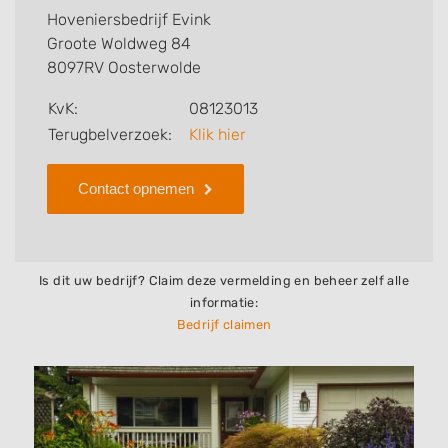
voor u kan verzorgen. Tenslotte kunt een beoordeling
Hoveniersbedrijf Evink
of review achterlaten als u al ervaring heeft met dit
Groote Woldweg 84
bedrijf.
8097RV Oosterwolde
Zoekt u een ander bedrijf? Bekijk dan andere
KvK:
08123013
hoveniers en bedrijven in
Terugbelverzoek:
Klik hier
Oosterwolde
.
Contact opnemen
Is dit uw bedrijf? Claim deze vermelding en beheer zelf alle
informatie:
Bedrijf claimen