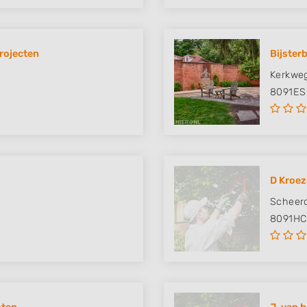
rojecten
Bijster
Kerkweg
8091ES
D Kroez
Scheerd
8091HC