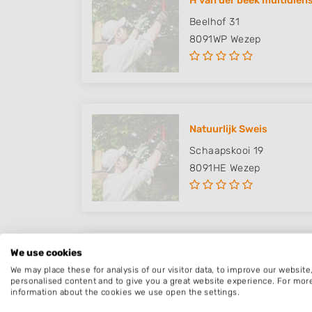
H van der beek multidien
Beelhof 31
8091WP
Wezep
Natuurlijk Sweis
Schaapskooi 19
8091HE
Wezep
We use cookies
Vincent Kok Tuinen
We may place these for analysis of our visitor data, to improve our websit
Voskuilerdijk 5
personalised content and to give you a great website experience. For mor
information about the cookies we use open the settings.
8094PT
Hattemerbroek