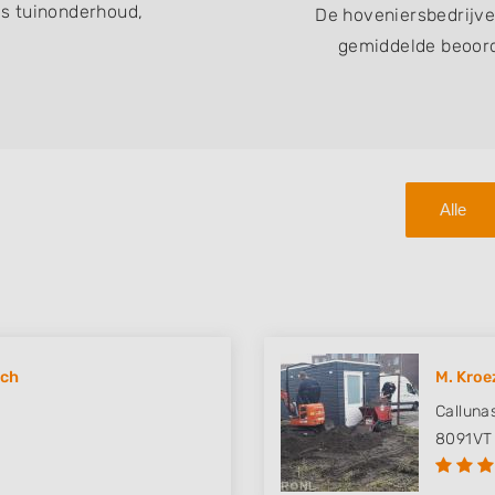
s tuinonderhoud,
De hoveniersbedrijv
gemiddelde beoord
Alle
sch
M. Kroe
Calluna
8091VT