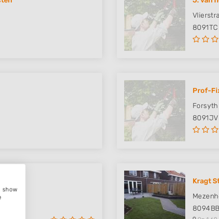
sten
J. van 
Vlierstr
8091TC
Prof-Fi
Forsyth
8091JV
Kragt S
e, show
Mezenh
e
8094B