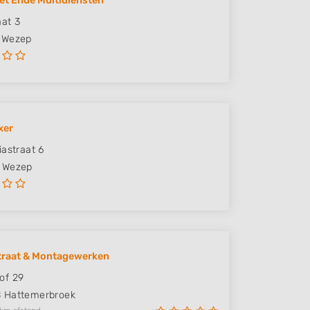
het Ende Multidiensten
aat 3
Wezep
xer
iastraat 6
Wezep
traat & Montagewerken
of 29
B
Hattemerbroek