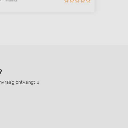
 km afstand
?
anvraag ontvangt u
!