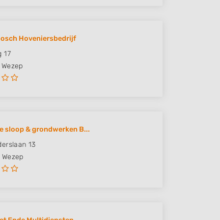
bosch Hoveniersbedrijf
 17
Wezep
e sloop & grondwerken B...
erslaan 13
Wezep