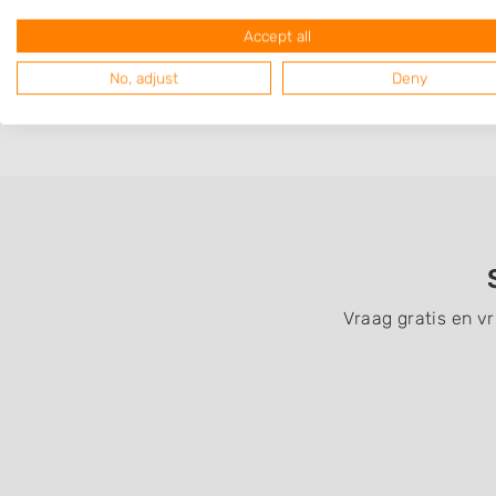
Op 1,37 km afstand
Accept all
No, adjust
Deny
Vraag gratis en v