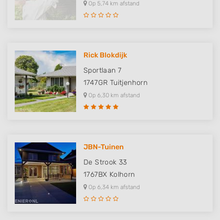
Op 5,74 km afstand
Rick Blokdijk
Sportlaan 7
1747GR
Tuitjenhorn
Op 6,30 km afstand
JBN-Tuinen
De Strook 33
1767BX
Kolhorn
Op 6,34 km afstand