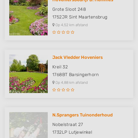
Grote Sloot 248
1752JR
Sint Maartensbrug
Op 4,52 km afstand
Jack Vledder Hoveniers
Kreil 32
1768BT
Barsingerhorn
Op 4,88 km afstand
N.Sprangers Tuinonderhoud
Nobelstraat 27
1732LP
Lutjewinkel