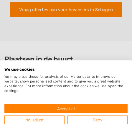
Vraag offertes aan voor hoveniers in Schagen
Plaatsen in de buurt
We use cookies
Haringhuizen
We may place these for analysis of our visitor data, to improve our
Barsingerhorn
website, show personalised content and to give you a great website
experience. For more information about the cookies we use open the
Schagerbrug
settings.
Sint Maarten
Dirkshorn
Accept all
Oudesluis
No, adjust
Deny
Sint Maartensbrug
Zijdewind