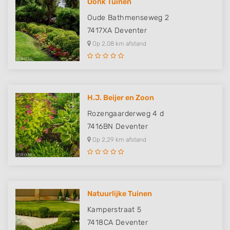
Oonk Tuinen
Oude Bathmenseweg 2
7417XA
Deventer
Op 2,08 km afstand
H.J. Beijer en Zoon
Rozengaarderweg 4 d
7416BN
Deventer
Op 2,29 km afstand
Natuurlijke Tuinen
Kamperstraat 5
7418CA
Deventer