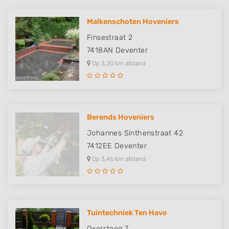
Malkenschoten Hoveniers
Finsestraat 2
7418AN
Deventer
Op 3,20 km afstand
Berends Hoveniers
Johannes Sinthenstraat 42
7412EE
Deventer
Op 3,46 km afstand
Tuintechniek Ten Have
Oxersteeg 7