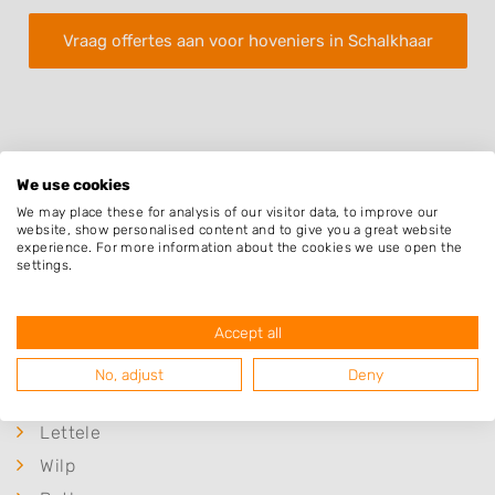
Vraag offertes aan voor hoveniers in Schalkhaar
We use cookies
We may place these for analysis of our visitor data, to improve our
Plaatsen in de buurt
website, show personalised content and to give you a great website
experience. For more information about the cookies we use open the
Deventer
settings.
Colmschate
Diepenveen
Accept all
Steenenkamer
No, adjust
Deny
Epse
Lettele
Wilp