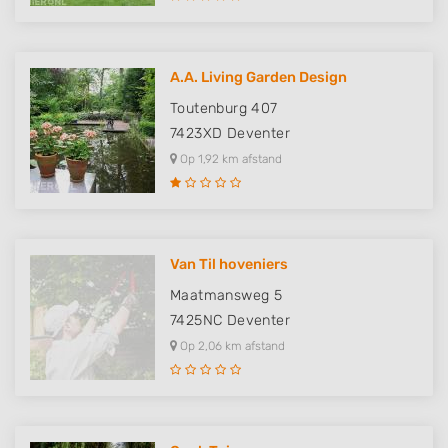
A.A. Living Garden Design
Toutenburg 407
7423XD
Deventer
Op 1,92 km afstand
Van Til hoveniers
Maatmansweg 5
7425NC
Deventer
Op 2,06 km afstand