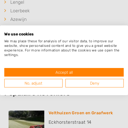
Lengel
Loerbeek
Azewijn
Doetinchem
We use cookies
's-Heerenberg
We may place these for analysis of our visitor data, to improve our
Etten
website, show personalised content and to give you a great website
experience. For more information about the cookies we use open the
Wehl
settings.
Gaanderen
Accept all
No, adjust
Deny
Populaire hoveniers
Velthuizen Groen en Graafwerk
Eckhorsterstraat 14