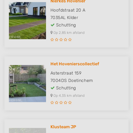
Nierkes Hovenier
Hoofdstraat 20 A
7035AL
Kilder
Schutting
Op 2,85 km afstand
Het Hovenierscollectief
Asterstraat 159
7004DS
Doetinchem
Schutting
Op 4,35 km afstand
Klusteam JP