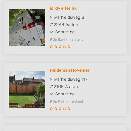
jordy elferink
Nijverheidsweg 8
7122AB
Aalten
Schutting
Op 8,64 km afstand
Heideman Hovenier
Nijverheidsweg 117
7121GE
Aalten
Schutting
Op 9,09 km afstand