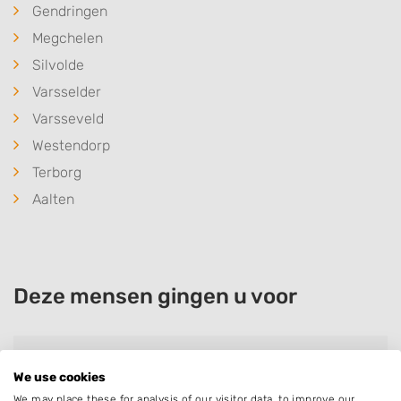
Gendringen
Megchelen
Silvolde
Varsselder
Varsseveld
Westendorp
Terborg
Aalten
Deze mensen gingen u voor
Aukje van de Kamp
We use cookies
Bedrijf:
Oonk Hoveniers
We may place these for analysis of our visitor data, to improve our