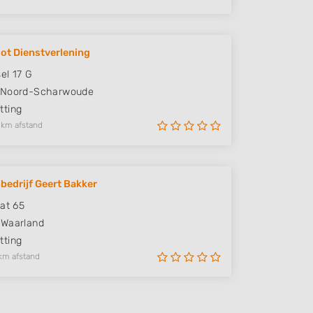
oot Dienstverlening
el 17 G
Noord-Scharwoude
ting
 km afstand
bedrijf Geert Bakker
aat 65
Waarland
ting
km afstand