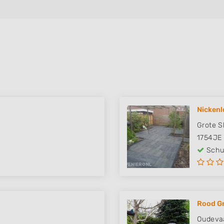
Nickenl
Grote S
1754JE
Schut
Rood G
Oudeva