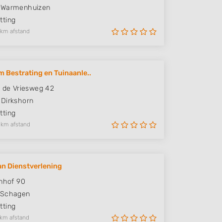
Warmenhuizen
ting
 km afstand
 Bestrating en Tuinaanle..
s de Vriesweg 42
Dirkshorn
ting
 km afstand
n Dienstverlening
enhof 90
Schagen
ting
 km afstand