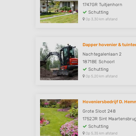
1747GR
Tuitjenhorn
Schutting
Op 3,30 km afstand
Dapper hovenier & tuinte
Nachtegalenlaan 2
1871BE
Schoorl
Schutting
Op 5,20 km afstand
Hoveniersbedrijf D. Hem
Grote Sloot 248
1752JR
Sint Maartensbru
Schutting
Op 5,35 km afstand