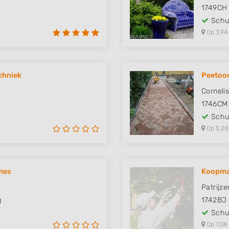
1749CH
Schut
Op 3,94
chniek
Peetoom
Corneli
1746CM
Schut
Op 5,28
mes
Koopma
Patrijz
g
1742BJ
Schut
Op 7,08