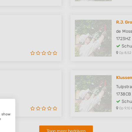
R.J. Gr
de Moss
1723HZ
Schut
Op 8,52
Klussen
Tulpstr
1738CB
Schut
Op 9,10 
e, show
e
Toon meer bedrijven