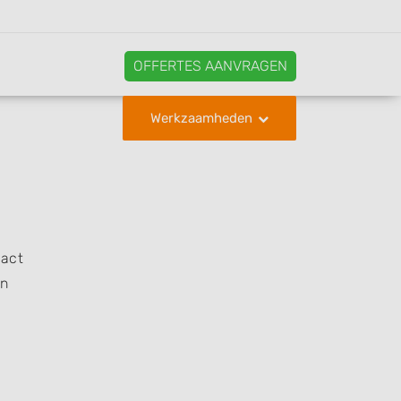
OFFERTES AANVRAGEN
Werkzaamheden
tact
en