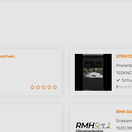
nstver..
STRAT
Poelenb
1504NC
Schut
Op 4,03
RMH Die
Sneker
1509JM