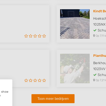
Kindt B
Hoeksc
1025NX
Schut
Op 7,11 
Planthu
Berkhou
1023VV
Schut
Op 7,21 
e, show
e
Toon meer bedrijven