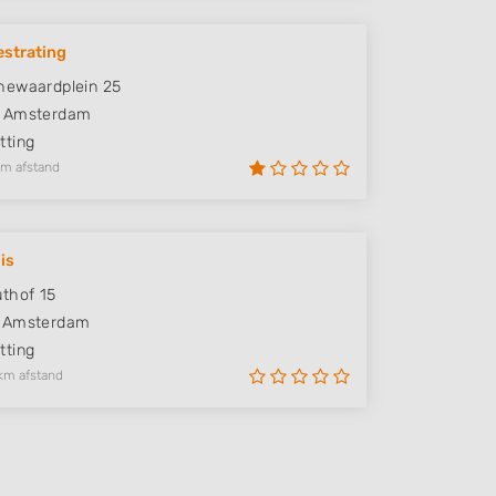
estrating
hewaardplein 25
Amsterdam
ting
km afstand
is
thof 15
Amsterdam
ting
km afstand