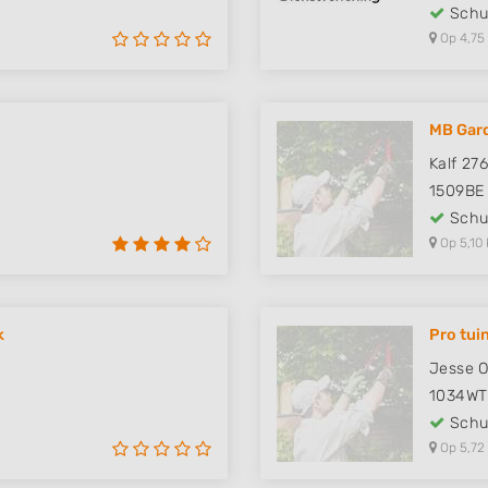
Schut
Op 4,75
MB Gar
Kalf 27
1509BE
Schut
Op 5,10 
k
Pro tui
Jesse 
1034WT
Schut
Op 5,72