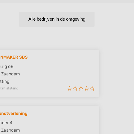
Alle bedrijven in de omgeving
ENMAKER SBS
urg 68
Zaandam
ting
 km afstand
nstverlening
meer 4
Zaandam