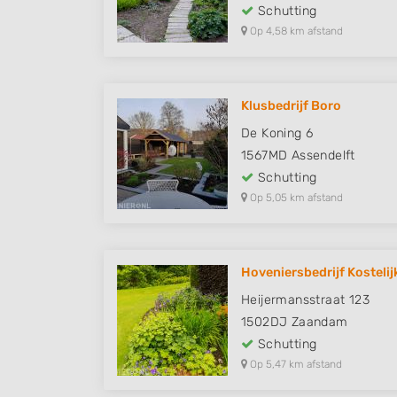
Schutting
Op 4,58 km afstand
Klusbedrijf Boro
De Koning 6
1567MD
Assendelft
Schutting
Op 5,05 km afstand
Hoveniersbedrijf Kostelij
Heijermansstraat 123
1502DJ
Zaandam
Schutting
Op 5,47 km afstand