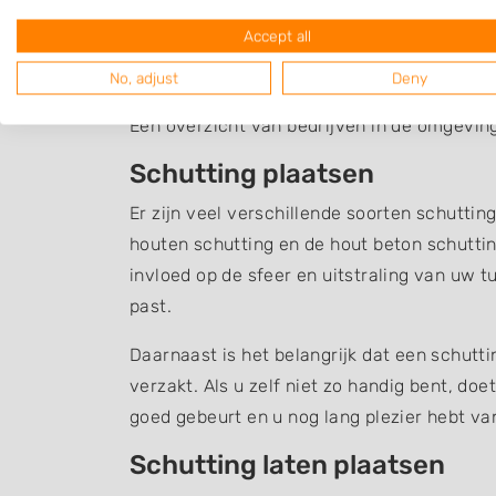
Accept all
Schutting Den Ilp
No, adjust
Deny
Een overzicht van bedrijven in de omgeving
Schutting plaatsen
Er zijn veel verschillende soorten schuttin
houten schutting en de hout beton schuttin
invloed op de sfeer en uitstraling van uw t
past.
Daarnaast is het belangrijk dat een schutt
verzakt. Als u zelf niet zo handig bent, do
goed gebeurt en u nog lang plezier hebt v
Schutting laten plaatsen