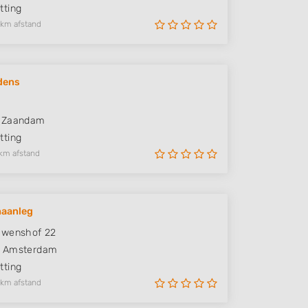
ting
 km afstand
dens
6
Zaandam
ting
km afstand
naanleg
Owenshof 22
Amsterdam
ting
 km afstand