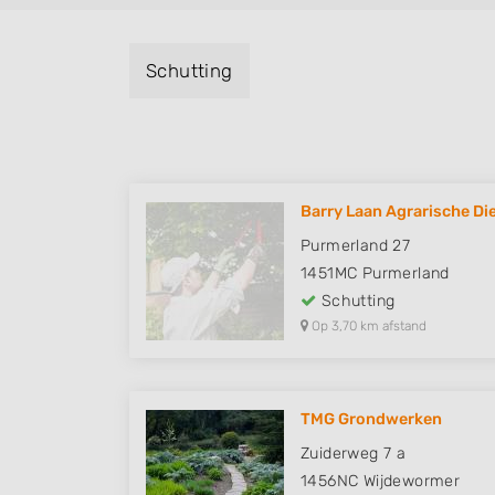
Schutting
Barry Laan Agrarische Die
Purmerland 27
1451MC
Purmerland
Schutting
Op 3,70 km afstand
TMG Grondwerken
Zuiderweg 7 a
1456NC
Wijdewormer