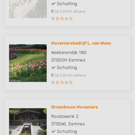
Schutting
Op 5,31 km afstand
Hoveniersbedrijf L. van Wees
Wakkerendijk 180
3755DH
Eemnes
Schutting
Op 5,32 km afstand
Groenbouw Hoveniers
Roodzwenk 2
3755WL
Eemnes
Schutting