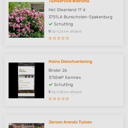
Tuinservice Wiersma
Het Steenland 17 d
3751LA
Bunschoten-Spakenburg
Schutting
Op 4,26 km afstand
Heins Dienstverlening
Binder 26
3755WP
Eemnes
Schutting
Op 5,00 km afstand
Jeroen Arends Tuinen