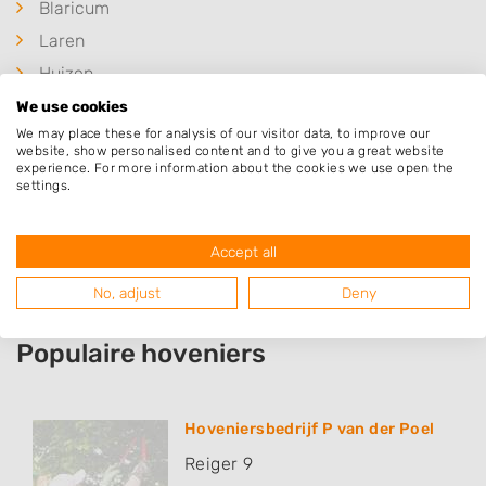
Blaricum
Laren
Huizen
Hoogland
We use cookies
We may place these for analysis of our visitor data, to improve our
Soest
website, show personalised content and to give you a great website
experience. For more information about the cookies we use open the
Hooglanderveen
settings.
Nijkerk
Lage Vuursche
Accept all
No, adjust
Deny
Populaire hoveniers
Hoveniersbedrijf P van der Poel
Reiger 9