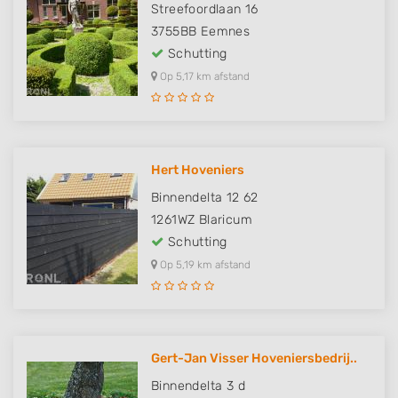
Streefoordlaan 16
3755BB
Eemnes
Schutting
Op 5,17 km afstand
Hert Hoveniers
Binnendelta 12 62
1261WZ
Blaricum
Schutting
Op 5,19 km afstand
Gert-Jan Visser Hoveniersbedrij..
Binnendelta 3 d