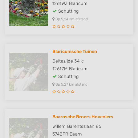
1261WZ
Blaricum
Schutting
Op 5,24 km afstand
Blaricumsche Tuinen
Deltazijde 34 c
1261ZM
Blaricum
Schutting
Op 5,27 km afstand
Baarnsche Broers Hoveniers
Willem Barentszlaan 86
3742PR
Baarn