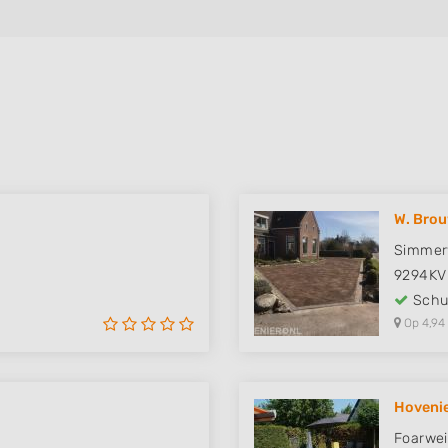
W. Brou
Simmer
9294KV
Schut
Op 4,94
Hovenie
Foarwei