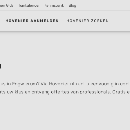
men Gids
Tuinkalender
Kennisbank
Blog
HOVENIER AANMELDEN
HOVENIER ZOEKEN
m
klus in Engwierum? Via Hovenier.nl kunt u eenvoudig in con
s uw klus en ontvang offertes van professionals. Gratis 