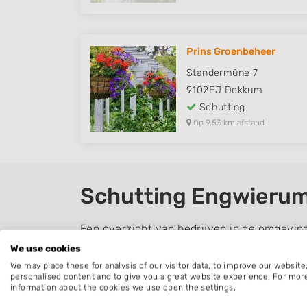
Prins Groenbeheer
Standermûne 7
9102EJ
Dokkum
Schutting
Op 9,53 km afstand
Schutting Engwieru
Een overzicht van bedrijven in de omgevin
We use cookies
Schutting plaatsen
We may place these for analysis of our visitor data, to improve our websit
personalised content and to give you a great website experience. For mor
Er zijn veel verschillende soorten schuttin
information about the cookies we use open the settings.
houten schutting en de hout beton schuttin