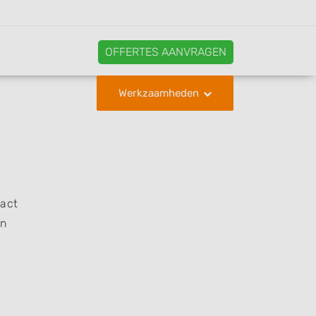
OFFERTES AANVRAGEN
Werkzaamheden
tact
en