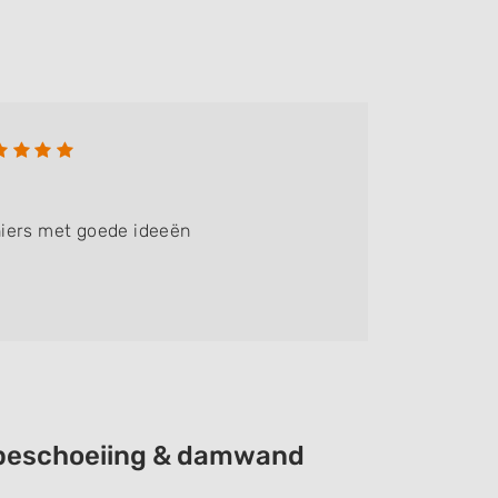
Fam.K
Bedrijf:
iers met goede ideeën
We krege
renovere
ook hout
e beschoeiing & damwand