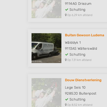
9114AG
Driezum
Schutting
Op 6,29 km afstand
Buiten Gewoon Ludema
Wâlddyk 1
9113AS
Wâlterswâld
Schutting
Op 7,31 km afstand
Douw Dienstverlening
Lege Seis 10
9285JD
Buitenpost
Schutting
Op 8,52 km afstand