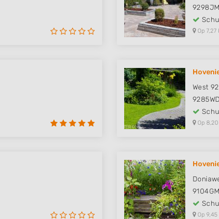
9298J
Schut
Op 7,27 
Hovenie
West 92
9285W
Schut
Op 8,20
Hovenie
Doniawe
9104G
Schut
Op 9,45