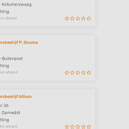
M
Kollumerzwaag
ting
km afstand
rsbedrijf P. Douma
D
Buitenpost
ting
 km afstand
rsbedrijf Allium
i 26
M
Damwâld
ting
 km afstand