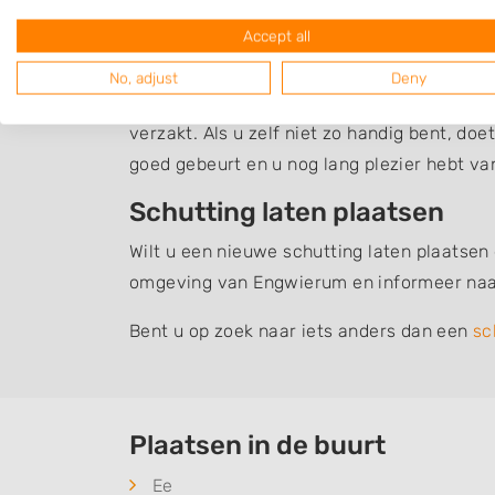
invloed op de sfeer en uitstraling van uw t
Accept all
past.
No, adjust
Deny
Daarnaast is het belangrijk dat een schutt
verzakt. Als u zelf niet zo handig bent, do
goed gebeurt en u nog lang plezier hebt v
Schutting laten plaatsen
Wilt u een nieuwe schutting laten plaatsen
omgeving van Engwierum en informeer naa
Bent u op zoek naar iets anders dan een
sc
Plaatsen in de buurt
Ee