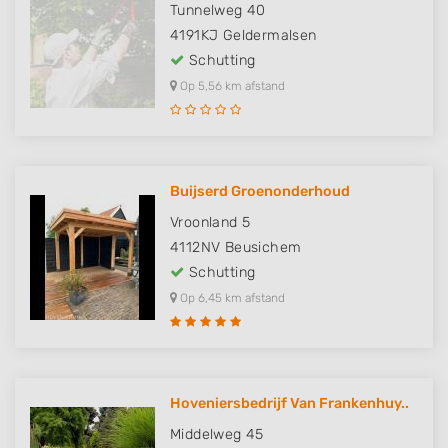
Tunnelweg 40
4191KJ
Geldermalsen
Schutting
Op 5,56 km afstand
Buijserd Groenonderhoud
Vroonland 5
4112NV
Beusichem
Schutting
Op 6,45 km afstand
Hoveniersbedrijf Van Frankenhuy..
Middelweg 45