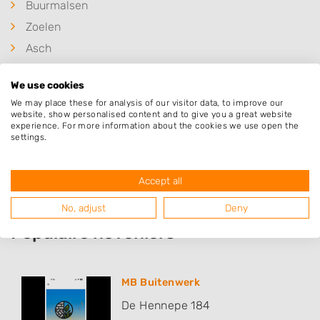
Buurmalsen
Zoelen
Asch
Zoelmond
We use cookies
Tiel
We may place these for analysis of our visitor data, to improve our
Tricht
website, show personalised content and to give you a great website
experience. For more information about the cookies we use open the
Est
settings.
Ravenswaaij
Accept all
No, adjust
Deny
Populaire hoveniers
MB Buitenwerk
De Hennepe 184