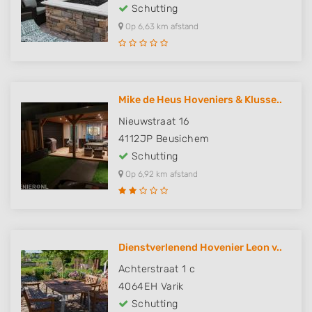
Schutting
Op 6,63 km afstand
Mike de Heus Hoveniers & Klusse..
Nieuwstraat 16
4112JP
Beusichem
Schutting
Op 6,92 km afstand
Dienstverlenend Hovenier Leon v..
Achterstraat 1 c
4064EH
Varik
Schutting