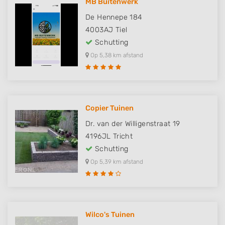
MB Buitenwerk
De Hennepe 184
4003AJ
Tiel
Schutting
Op 5,38 km afstand
Copier Tuinen
Dr. van der Willigenstraat 19
4196JL
Tricht
Schutting
Op 5,39 km afstand
Wilco's Tuinen