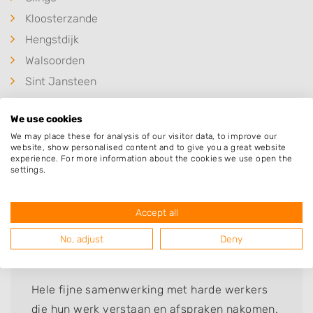
Kloosterzande
Hengstdijk
Walsoorden
Sint Jansteen
Vogelwaarde
We use cookies
We may place these for analysis of our visitor data, to improve our
website, show personalised content and to give you a great website
experience. For more information about the cookies we use open the
settings.
Deze mensen gingen u voor
Accept all
Richard Jullien Trip
No, adjust
Deny
Bedrijf:
WB Grondwerken B.V.
Hele fijne samenwerking met harde werkers
die hun werk verstaan en afspraken nakomen.