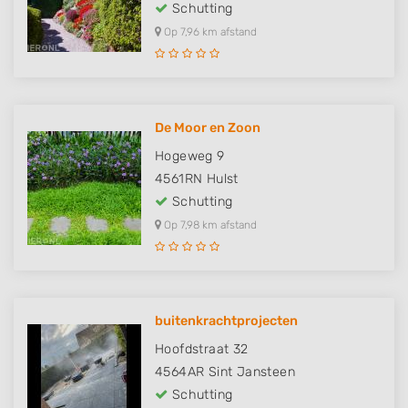
Schutting
Op 7,96 km afstand
De Moor en Zoon
Hogeweg 9
4561RN
Hulst
Schutting
Op 7,98 km afstand
buitenkrachtprojecten
Hoofdstraat 32
4564AR
Sint Jansteen
Schutting