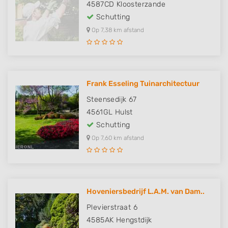
4587CD
Kloosterzande
Schutting
Op 7,38 km afstand
Frank Esseling Tuinarchitectuur
Steensedijk 67
4561GL
Hulst
Schutting
Op 7,60 km afstand
Hoveniersbedrijf L.A.M. van Dam..
Plevierstraat 6
4585AK
Hengstdijk