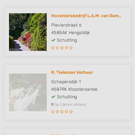
Hoveniersbedrijf L.A.M. van Dam..
Plevierstraat 6
4585AK
Hengstdijk
Schutting
R. Tieleman Verhuur
Schapersdijk 1
4587RK
Kloosterzande
Schutting
Op 2,86 km afstand