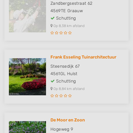
Zandbergsestraat 62
4569TE
Graauw
Schutting
Op 8,38 km afstand
Frank Esseling Tuinarchitectuur
Steensedijk 67
4561GL
Hulst
Schutting
Op 8,84 km afstand
De Moor en Zoon
Hogeweg 9