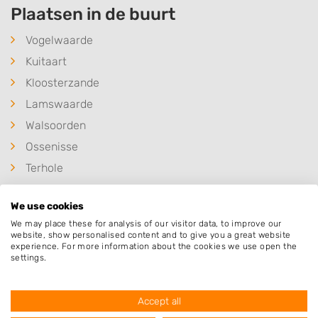
Plaatsen in de buurt
Vogelwaarde
Kuitaart
Kloosterzande
Lamswaarde
Walsoorden
Ossenisse
Terhole
Zaamslag
We use cookies
Graauw
We may place these for analysis of our visitor data, to improve our
Hulst
website, show personalised content and to give you a great website
experience. For more information about the cookies we use open the
Zandberg
settings.
Waarde
Accept all