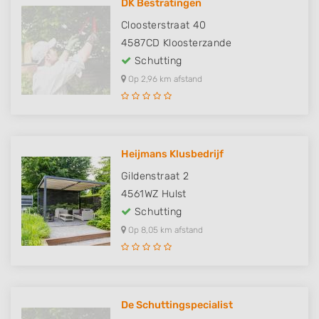
DK Bestratingen
Cloosterstraat 40
4587CD
Kloosterzande
Schutting
Op 2,96 km afstand
Heijmans Klusbedrijf
Gildenstraat 2
4561WZ
Hulst
Schutting
Op 8,05 km afstand
De Schuttingspecialist