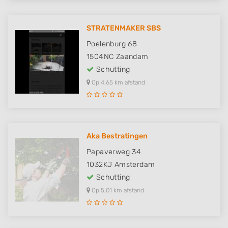
STRATENMAKER SBS
Poelenburg 68
1504NC
Zaandam
Schutting
Op 4,65 km afstand
Aka Bestratingen
Papaverweg 34
1032KJ
Amsterdam
Schutting
Op 5,01 km afstand