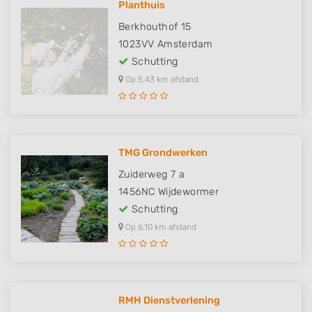
Planthuis
Berkhouthof 15
1023VV
Amsterdam
Schutting
Op 5,43 km afstand
TMG Grondwerken
Zuiderweg 7 a
1456NC
Wijdewormer
Schutting
Op 6,10 km afstand
RMH Dienstverlening