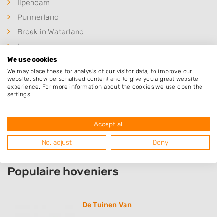
Ilpendam
Purmerland
Broek in Waterland
Iens
We use cookies
Zaandam
We may place these for analysis of our visitor data, to improve our
Purmer
website, show personalised content and to give you a great website
experience. For more information about the cookies we use open the
Wijdewormer
settings.
Zuiderwoude
Amsterdam
Accept all
No, adjust
Deny
Populaire hoveniers
De Tuinen Van