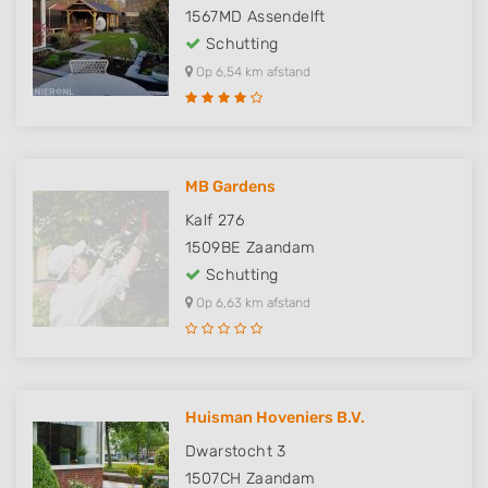
1567MD
Assendelft
Schutting
Op 6,54 km afstand
MB Gardens
Kalf 276
1509BE
Zaandam
Schutting
Op 6,63 km afstand
Huisman Hoveniers B.V.
Dwarstocht 3
1507CH
Zaandam