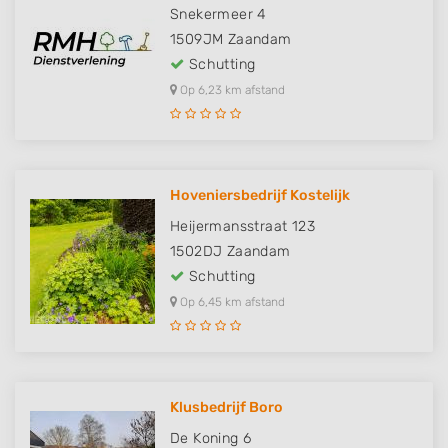
Snekermeer 4
1509JM
Zaandam
Schutting
Op 6,23 km afstand
Hoveniersbedrijf Kostelijk
Heijermansstraat 123
1502DJ
Zaandam
Schutting
Op 6,45 km afstand
Klusbedrijf Boro
De Koning 6