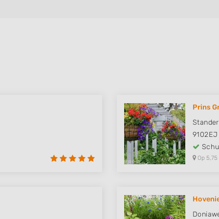
Prins G
Stande
9102EJ
Schut
Op 5,75
Hovenie
Doniawe