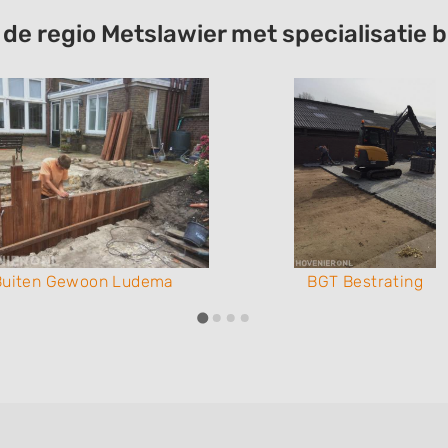
t de regio Metslawier met specialisati
Buiten Gewoon Ludema
BGT Bestrating