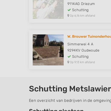
9114AG
Driezum
Schutting
Op 6,16 km afstand
W. Brouwer Tuinonderhoud
Simmerwei 4 A
9294KV
Oudwoude
Schutting
Op 9,13 km afstand
Schutting Metslawier
Een overzicht van bedrijven in de omgeving