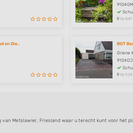
9104G
Schut
Op 8,87
 en Die..
BGT Bes
Griene K
9104DJ
Schut
Op 9,28
 van Metslawier, Friesland waar u terecht kunt voor het p