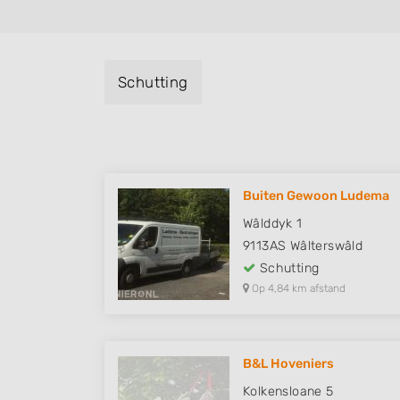
Schutting
Buiten Gewoon Ludema
Wâlddyk 1
9113AS
Wâlterswâld
Schutting
Op 4,84 km afstand
B&L Hoveniers
Kolkensloane 5