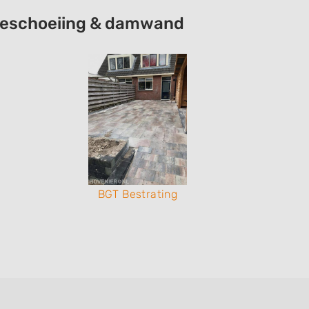
e beschoeiing & damwand
BGT Bestrating
Buiten