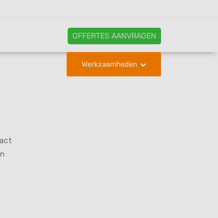
OFFERTES AANVRAGEN
Werkzaamheden
tact
en