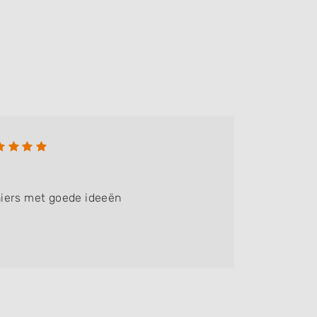
Fam.K
Bedrijf:
iers met goede ideeën
We krege
renovere
ook hout