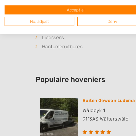
Plaatsen in de buurt
Accept all
Jouswier
No, adjust
Deny
Easternijtsjerk
Lioessens
Hantumeruitburen
Populaire hoveniers
Buiten Gewoon Ludema
Wâlddyk 1
9113AS
Wâlterswâld