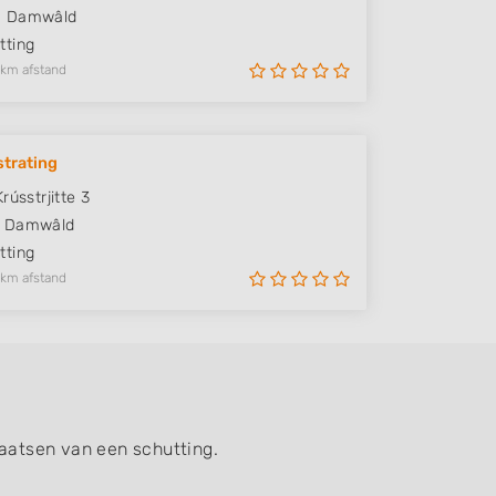
M
Damwâld
ting
 km afstand
trating
rússtrjitte 3
Damwâld
ting
 km afstand
laatsen van een schutting.