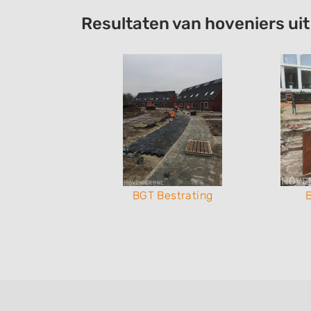
Resultaten van hoveniers ui
 Ludema
BGT Bestrating