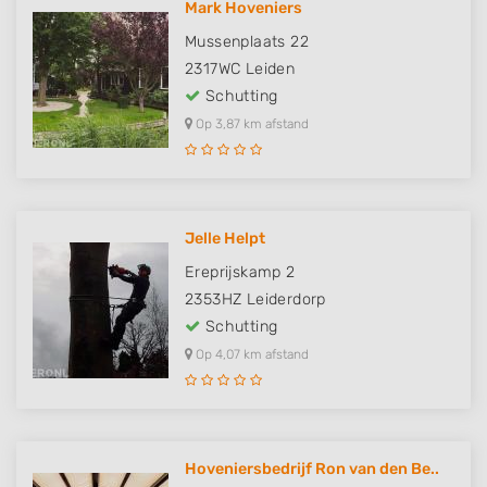
Mark Hoveniers
Mussenplaats 22
2317WC
Leiden
Schutting
Op 3,87 km afstand
Jelle Helpt
Ereprijskamp 2
2353HZ
Leiderdorp
Schutting
Op 4,07 km afstand
Hoveniersbedrijf Ron van den Be..