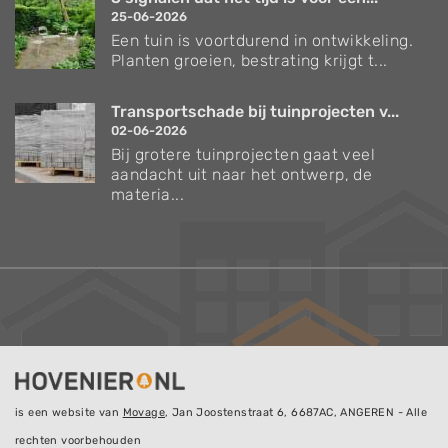
25-06-2026
Een tuin is voortdurend in ontwikkeling.
Planten groeien, bestrating krijgt t...
Transportschade bij tuinprojecten v...
02-06-2026
Bij grotere tuinprojecten gaat veel
aandacht uit naar het ontwerp, de
materia...
Verzorgingstips voor bomen en planten
Inspiratie voor uw tuin en terras
De belangrijkste tuinwerkzaamheden voor de
komende maand
is een website van
Movage
, Jan Joostenstraat 6, 6687AC, ANGEREN - Alle
Inschrijven
rechten voorbehouden