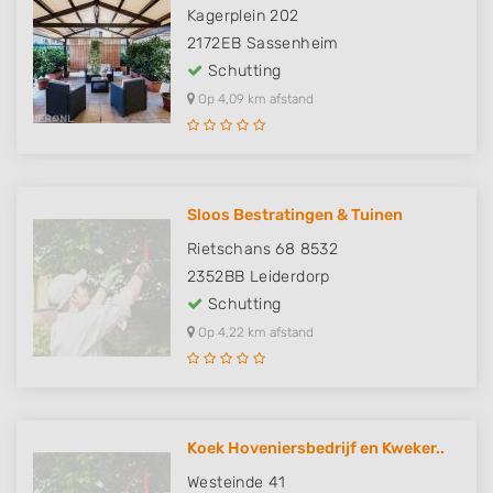
Kagerplein 202
2172EB
Sassenheim
Schutting
Op 4,09 km afstand
Sloos Bestratingen & Tuinen
Rietschans 68 8532
2352BB
Leiderdorp
Schutting
Op 4,22 km afstand
Koek Hoveniersbedrijf en Kweker..
Westeinde 41