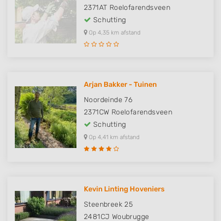
2371AT
Roelofarendsveen
Schutting
Op 4,35 km afstand
Arjan Bakker - Tuinen
Noordeinde 76
2371CW
Roelofarendsveen
Schutting
Op 4,41 km afstand
Kevin Linting Hoveniers
Steenbreek 25
2481CJ
Woubrugge