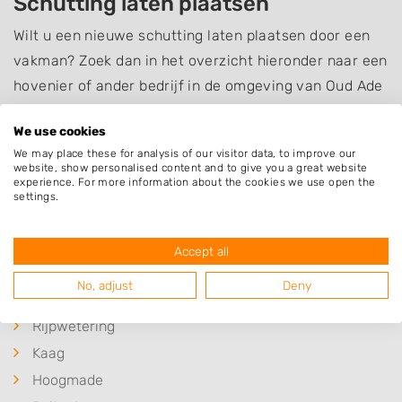
Schutting laten plaatsen
Wilt u een nieuwe schutting laten plaatsen door een
vakman? Zoek dan in het overzicht hieronder naar een
hovenier of ander bedrijf in de omgeving van Oud Ade
en informeer naar de mogelijkheden.
We use cookies
Bent u op zoek naar iets anders dan een
schutting
?
We may place these for analysis of our visitor data, to improve our
website, show personalised content and to give you a great website
Neem dan eens een kijkje op het overzicht van
experience. For more information about the cookies we use open the
settings.
hoveniers en andere bedrijven in
Oud Ade
.
Accept all
No, adjust
Deny
Plaatsen in de buurt
Rijpwetering
Kaag
Hoogmade