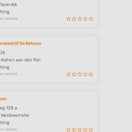
Spierdijk
ting
 km afstand
rsbedrijf De Betuwe
426
Alphen aan den Rijn
ting
 km afstand
nen
eg 128 a
Westbeemster
ting
km afstand