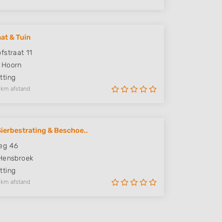
aat & Tuin
fstraat 11
Hoorn
ting
 km afstand
Sierbestrating & Beschoe..
eg 46
Hensbroek
ting
 km afstand