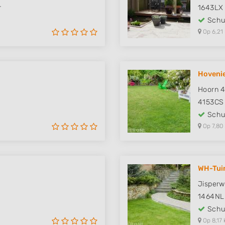
r
1643LX
Schut
Op 6,21
Hovenie
Hoorn 
4153CS
Schut
Op 7,80
WH-Tui
Jisperw
1464NL
Schut
Op 8,17 