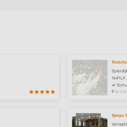
Rickst
Spierdi
1641LX
Schut
Op 5,76
Sjerps 
Verlaat