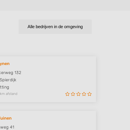
Alle bedrijven in de omgeving
uynen
jkerweg 132
Spierdijk
ting
 km afstand
Tuinen
sweg 41