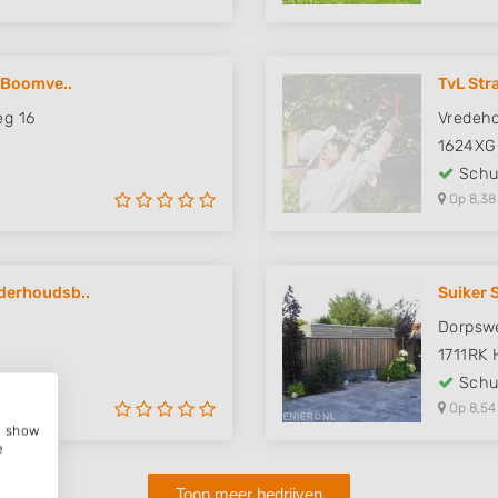
 Boomve..
TvL Str
g 16
Vredeho
1624XG
Schut
Op 8,38
derhoudsb..
Suiker 
Dorpsw
1711RK
Schut
Op 8,54
e, show
e
Toon meer bedrijven