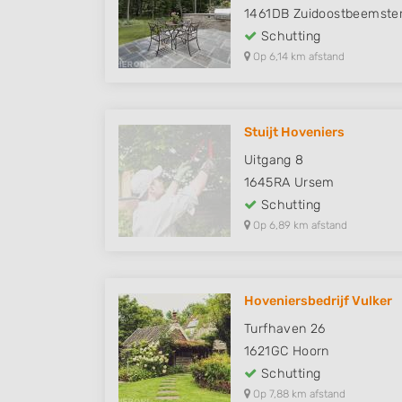
1461DB
Zuidoostbeemste
Schutting
Op 6,14 km afstand
Stuijt Hoveniers
Uitgang 8
1645RA
Ursem
Schutting
Op 6,89 km afstand
Hoveniersbedrijf Vulker
Turfhaven 26
1621GC
Hoorn
Schutting
Op 7,88 km afstand