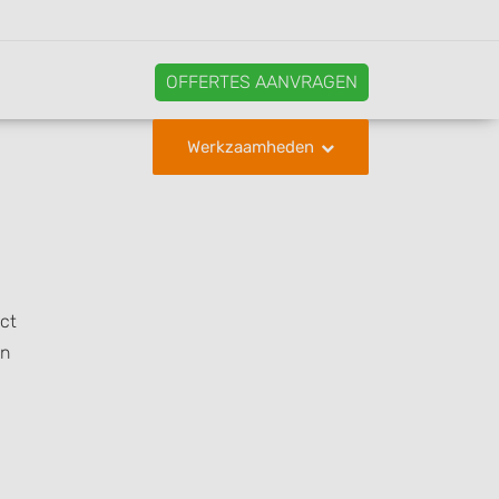
OFFERTES AANVRAGEN
Werkzaamheden
act
en